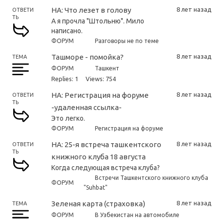
НА: Что лезет в голову
8 лет назад
ОТВЕТИ
ТЬ
А я прочла "Штольню". Мило
написано.
ФОРУМ
Разговоры не по теме
Ташморе - помойка?
8 лет назад
ТЕМА
ФОРУМ
Ташкент
Replies: 1
Views: 754
НА: Регистрация на форуме
8 лет назад
ОТВЕТИ
ТЬ
-удаленная ссылка-
Это легко.
ФОРУМ
Регистрация на форуме
НА: 25-я встреча ташкентского
8 лет назад
ОТВЕТИ
ТЬ
книжного клуба 18 августа
Когда следующая встреча клуба?
Встречи Ташкентского книжного клуба
ФОРУМ
"Suhbat"
Зеленая карта (страховка)
8 лет назад
ТЕМА
ФОРУМ
В Узбекистан на автомобиле