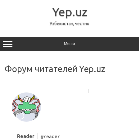
Перейти
к
Yep.uz
содержимому
Узбекистан, честно
Меню
Форум читателей Yep.uz
Главная страница форума
|
Свежие записи
Reader
@reader