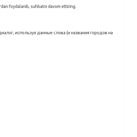
rdan foydalanib, suhbatni davom ettiring.
иалог, используя данные слова (и названия городов на