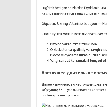
Lug’atda berilgan so’zlardan foydalanib, 
из словаря (имеется в виду словаь к тест
Образец: Bizning Vatanimiz bepoyon. — Н
Я покажу, как можно использовать сам те
Bizning
Vatanimiz
O’zbekiston.
O’zbekistonda
qadimiy
va
navqiron
s
Barcha viloyatlarda
ulkan qurilishlar
k
Yangi
sanoat korxonalari bunyod e
Настоящее длительное время
Далее напоминают о настоящем длите
ko’pay
moqda
— увеличивается количест
quril
moqda
— строятся