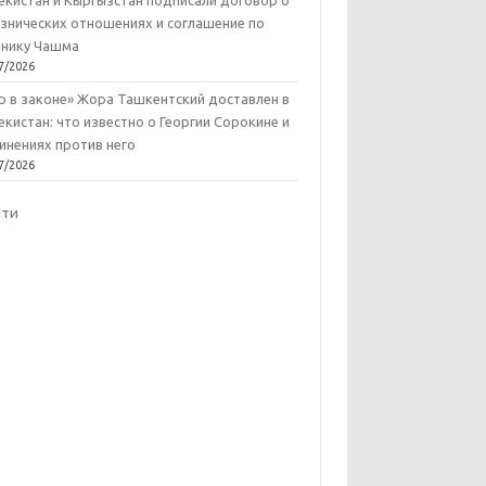
екистан и Кыргызстан подписали договор о
знических отношениях и соглашение по
нику Чашма
7/2026
р в законе» Жора Ташкентский доставлен в
екистан: что известно о Георгии Сорокине и
инениях против него
7/2026
йти