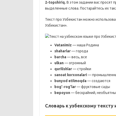
2-topshiriq.
В этом задании вас просят п
выделенные слова. Постарайтесь их так
Текст про Узбекистан можно использова
Узбекистан».
Vatanimiz
— наша Родина
shaharlar
— города
barcha
— весь, все
ulkan
— огромный
qurilishlar
— стройки
sanoat korxonalari
— промышленны
bunyod etilmoqda
— создаются
bog’-rog’lar
— фруктовые сады
bepoyon
— бескрайний, необъятн
Словарь к узбекскому тексту 