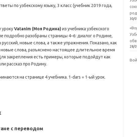
Узб
сою
род
30/0
«Во
у уроку
Vatanim (Моя Родина)
из учебника узбекского
Узб
але подробно разобраны страницы 4–6: диалог о Родине,
обв
 русский, новые слова, а также упражнения. Показано, как
28/0
 новые слова, разъяснено настоящее длительное время
 Для закрепления есть примеры, которые подойдут как
Во
ли рассказ про Родину.
инаются на странице 4 учебника. 1-dars = 1-ый урок.
х
тане с переводом