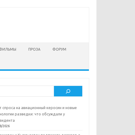
 ФИЛЬМЫ
ПРОЗА
ФОРУМ
ск
т спроса на авиационный керосин и новые
нологии разведки: что обсуждали у
зидента
8/2026