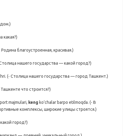
 дом.)
а какая?)
ша Родина благоустроенная, красивая.)
(- Столица нашего государства — какой город?)
ahri. (- Столица нашего государства — город Ташкент.)
В Ташкенте что строится?)
sport majmulari,
keng
ko’chalar barpo etilmoqda. (- В
ортивные комплексы, широкие улицы строятся.)
 какой город?)
 Самарканд — древний, уникальный город.)