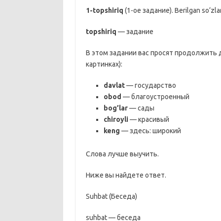
1-topshiriq
(1-ое задание). Berilgan so‘zla
topshiriq
— задание
В этом задании вас просят продолжить д
картинках):
davlat
— государство
obod
— благоустроенный
bog’lar
— сады
chiroyli
— красивый
keng
— здесь: широкий
Слова лучше выучить.
Ниже вы найдете ответ.
Suhbat (Беседа)
suhbat — беседа