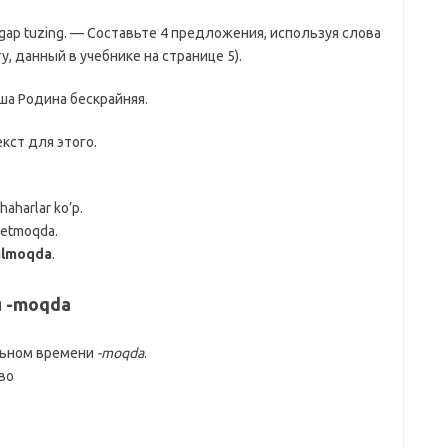
4ta gap tuzing. — Составьте 4 предложения, используя слова
у, данный в учебнике на странице 5).
аша Родина бескрайняя.
кст для этого.
haharlar ko’p.
etmoqda.
tilmoqda
.
 -moqda
льном времени
-moqda
.
во