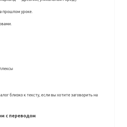
а прошлом уроке.
овами.
плексы
алог близко к тексту, если вы хотите заговорить на
ком с переводом