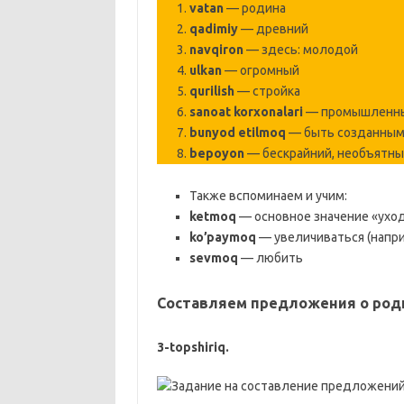
vatan
— родина
qadimiy
— древний
navqiron
— здесь: молодой
ulkan
— огромный
qurilish
— стройка
sanoat korxonalari
— промышленны
bunyod etilmoq
— быть созданны
bepoyon
— бескрайний, необъятн
Также вспоминаем и учим:
ketmoq
— основное значение «уход
ko’paymoq
— увеличиваться (напри
sevmoq
— любить
Составляем предложения о роди
3-topshiriq.