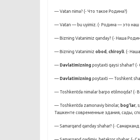
— Vatan nima? (- Что такое Родина?)
— Vatan — bu uyimiz. (- Родина — это наш
— Bizning Vatanimiz qanday? (- Наша Родин
— Bizning Vatanimiz
obod
,
chiroyli
. (- На
—
Davlatimizning
poytaxti qaysi shahar? 
—
Davlatimizning
poytaxti — Toshkent sh
— Toshkentda nimalar barpo etilmoqda? (- 
— Toshkentda zamonaviy binolar,
bog’lar
, 
Ташкенте современные здания, сады, сп
— Samarqand qanday shahar? (- Самарканд
— Samarqand qadimiy, betakror shahar. (-