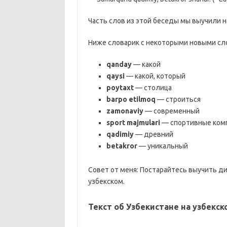
Часть слов из этой беседы мы выучили н
Ниже словарик с некоторыми новыми сл
qanday
— какой
qaysi
— какой, который
poytaxt
— столица
barpo etilmoq
— строиться
zamonaviy
— современный
sport majmulari
— спортивные ком
qadimiy
— древний
betakror
— уникальный
Совет от меня: Постарайтесь выучить ди
узбекском.
Текст об Узбекистане на узбекс