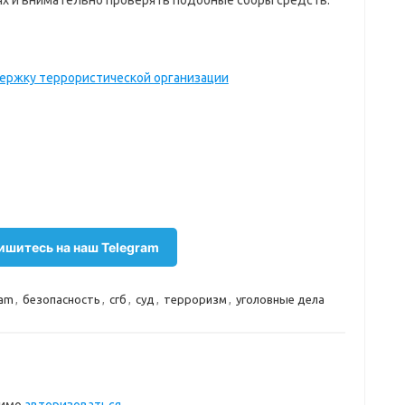
ях и внимательно проверять подобные сборы средств.
держку террористической организации
шитесь на наш Telegram
ram
,
безопасность
,
сгб
,
суд
,
терроризм
,
уголовные дела