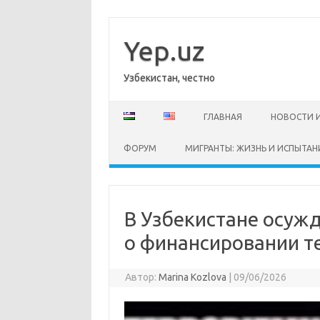
Перейти
к
содержимому
Yep.uz
Узбекистан, честно
ГЛАВНАЯ
НОВОСТИ 
ФОРУМ
МИГРАНТЫ: ЖИЗНЬ И ИСПЫТАН
В Узбекистане осуж
о финансировании т
Автор:
Marina Kozlova
|
09/06/2026