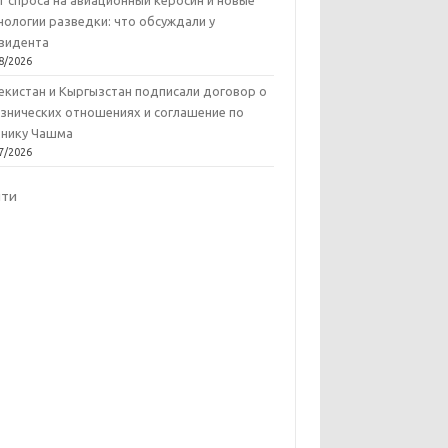
т спроса на авиационный керосин и новые
нологии разведки: что обсуждали у
зидента
8/2026
екистан и Кыргызстан подписали договор о
знических отношениях и соглашение по
нику Чашма
7/2026
йти