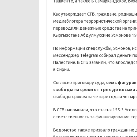
Ташкенте, а также в Самаркандской, Бух
Как утверждает СГБ, граждане, родившие
медиаблогера террористической организ
переводили денежные средства на прин
Кыргызстана Абдулмухсине Усмонове 19
По информации спецслужбы, Усмонов, и
мессенджер Telegram собирал деньги п
Палестине. В СГБ заявили, что впослед
в Сирии.
Согласно приговору суда,
семь фигуран
свободы на сроки от трех до восьми
свободы сроком на четыре года и четыре
В СГБ напомнили, что статья 155-3 Угол
ответственность за финансирование те
Ведомство также призвало граждан не 