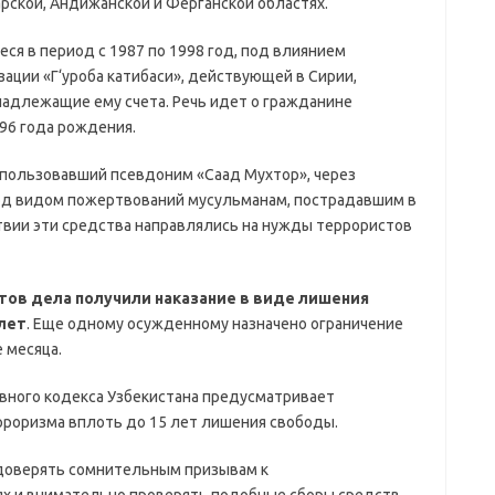
арской, Андижанской и Ферганской областях.
ся в период с 1987 по 1998 год, под влиянием
ации «Г‘уроба катибаси», действующей в Сирии,
адлежащие ему счета. Речь идет о гражданине
96 года рождения.
спользовавший псевдоним «Саад Мухтор», через
од видом пожертвований мусульманам, пострадавшим в
ствии эти средства направлялись на нужды террористов
тов дела получили наказание в виде лишения
 лет
. Еще одному осужденному назначено ограничение
 месяца.
овного кодекса Узбекистана предусматривает
рроризма вплоть до 15 лет лишения свободы.
доверять сомнительным призывам к