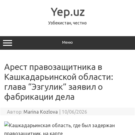
Перейти
к
Yep.uz
содержимому
Узбекистан, честно
Меню
Арест правозащитника в
Кашкадарьинской области:
глава “Эзгулик” заявил о
фабрикации дела
Автор:
Marina Kozlova
|
10/06/2026