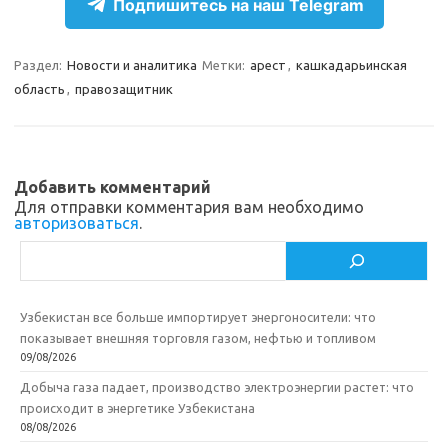
e
n
e
п
Подпишитесь на наш Telegram
gr
o
b
р
a
kl
o
а
Раздел:
Новости и аналитика
Метки:
арест
,
кашкадарьинская
область
,
правозащитник
m
as
o
в
sn
k
и
ik
т
Добавить комментарий
i
ь
Для отправки комментария вам необходимо
авторизоваться
.
Поиск
Узбекистан все больше импортирует энергоносители: что
показывает внешняя торговля газом, нефтью и топливом
09/08/2026
Добыча газа падает, производство электроэнергии растет: что
происходит в энергетике Узбекистана
08/08/2026