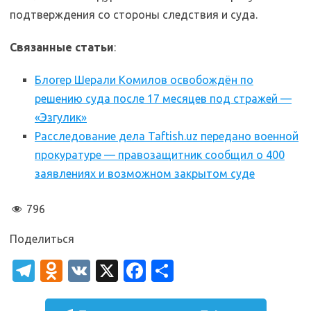
подтверждения со стороны следствия и суда.
Связанные статьи
:
Блогер Шерали Комилов освобождён по
решению суда после 17 месяцев под стражей —
«Эзгулик»
Расследование дела Taftish.uz передано военной
прокуратуре — правозащитник сообщил о 400
заявлениях и возможном закрытом суде
796
Поделиться
T
O
V
X
Fa
О
el
d
K
c
т