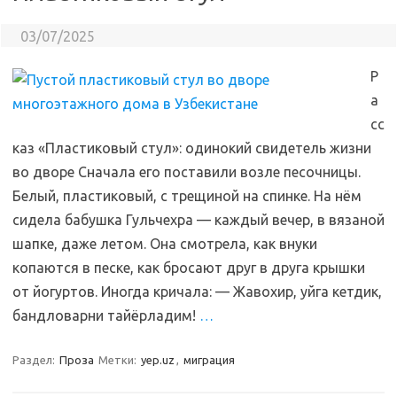
03/07/2025
Р
а
сс
каз «Пластиковый стул»: одинокий свидетель жизни
во дворе Сначала его поставили возле песочницы.
Белый, пластиковый, с трещиной на спинке. На нём
сидела бабушка Гульчехра — каждый вечер, в вязаной
шапке, даже летом. Она смотрела, как внуки
копаются в песке, как бросают друг в друга крышки
от йогуртов. Иногда кричала: — Жавохир, уйга кетдик,
бандловарни тайёрладим!
…
Раздел:
Проза
Метки:
yep.uz
,
миграция