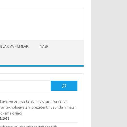
BLAR VA FILMLAR
NASR
sh
tsiya kerosiniga talabning o‘sishi va yangi
ruv texnologiyalari: prezident huzurida nimalar
okama qilindi
8/2026