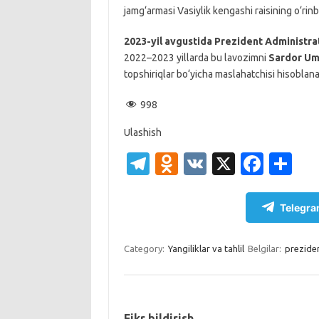
jamg‘armasi Vasiylik kengashi raisining o‘rinb
2023-yil avgustida Prezident Administrat
2022–2023 yillarda bu lavozimni
Sardor U
topshiriqlar bo‘yicha maslahatchisi hisoblana
998
Ulashish
T
O
V
X
Fa
S
el
d
K
c
h
e
n
e
ar
Telegra
gr
o
b
e
a
kl
o
Category:
Yangiliklar va tahlil
Belgilar:
preziden
m
as
o
sn
k
Fikr bildirish