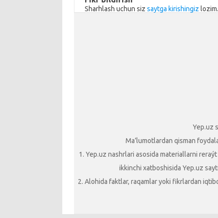
ik
Sharhlash uchun siz
saytga kirishingiz
lozim
i
Yep.uz s
Ma’lumotlardan qisman foydalani
1. Yep.uz nashrlari asosida materiallarni reraý
ikkinchi xatboshisida Yep.uz sayti
2. Alohida faktlar, raqamlar yoki fikrlardan iqt