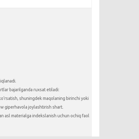
iqlanadi.
lar bajarilganda ruxsat etiladi:
 ko‘rsatish, shuningdek maqolaning birinchi yoki
ow giperhavola joylashtirish shart.
ngan asl materialga indekslanish uchun ochiq faol