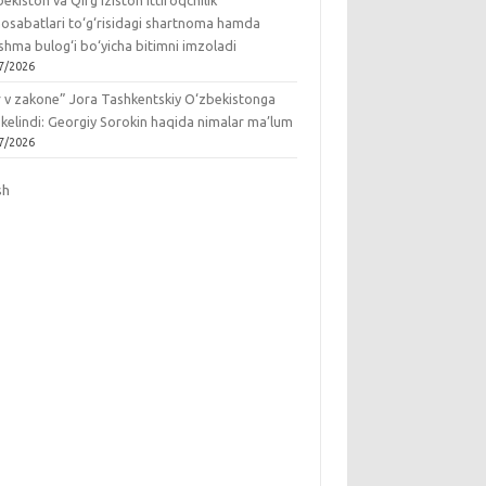
ekiston va Qirg‘iziston ittifoqchilik
osabatlari to‘g‘risidagi shartnoma hamda
hma bulog‘i bo‘yicha bitimni imzoladi
7/2026
r v zakone” Jora Tashkentskiy O‘zbekistonga
 kelindi: Georgiy Sorokin haqida nimalar ma’lum
7/2026
sh