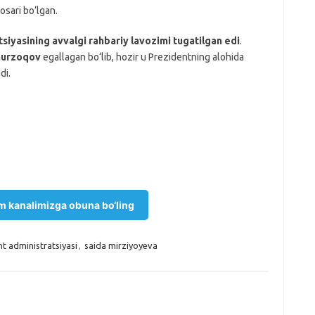
osari bo‘lgan.
siyasining avvalgi rahbariy lavozimi tugatilgan edi
.
murzoqov
egallagan bo‘lib, hozir u Prezidentning alohida
di.
m kanalimizga obuna bo‘ling
t administratsiyasi
,
saida mirziyoyeva