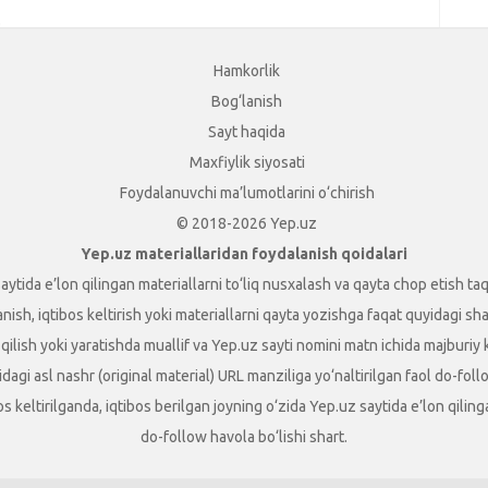
.
Hamkorlik
Bog‘lanish
Sayt haqida
Maxfiylik siyosati
Foydalanuvchi ma’lumotlarini o‘chirish
© 2018-2026 Yep.uz
Yep.uz materiallaridan foydalanish qoidalari
aytida e’lon qilingan materiallarni to‘liq nusxalash va qayta chop etish taq
sh, iqtibos keltirish yoki materiallarni qayta yozishga faqat quyidagi shart
t qilish yoki yaratishda muallif va Yep.uz sayti nomini matn ichida majburiy
dagi asl nashr (original material) URL manziliga yo‘naltirilgan faol do-foll
ibos keltirilganda, iqtibos berilgan joyning o‘zida Yep.uz saytida e’lon qili
do-follow havola bo‘lishi shart.