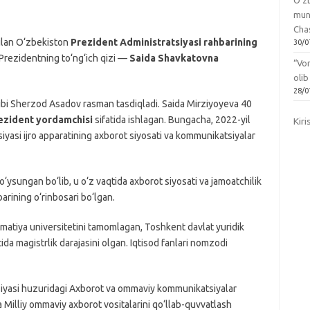
O‘zb
mun
Chas
ilan O‘zbekiston
Prezident Administratsiyasi rahbarining
30/0
 Prezidentning to‘ng‘ich qizi —
Saida Shavkatovna
“Vo
olib
28/0
tibi Sherzod Asadov rasman tasdiqladi. Saida Mirziyoyeva 40
ezident yordamchisi
sifatida ishlagan. Bungacha, 2022-yil
Kiri
yasi ijro apparatining axborot siyosati va kommunikatsiyalar
‘ysungan bo‘lib, u o‘z vaqtida axborot siyosati va jamoatchilik
barining o‘rinbosari bo‘lgan.
omatiya universitetini tamomlagan, Toshkent davlat yuridik
da magistrlik darajasini olgan. Iqtisod fanlari nomzodi
siyasi huzuridagi Axborot va ommaviy kommunikatsiyalar
sa Milliy ommaviy axborot vositalarini qo‘llab-quvvatlash