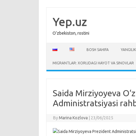
Skip
to
content
Yep.uz
O‘zbekiston, rostini
BOSH SAHIFA
YANGILIK
MIGRANTLAR: XORIJDAGI HAYOT VA SINOVLAR
Saida Mirziyoyeva O‘z
Administratsiyasi rahb
By
Marina Kozlova
|
23/06/2025