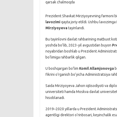
Prezident Shavkat Mirziyoyevning farmoni b
lavozimi
qayta joriy etildi. Ushbu lavozimga
Mirziyoyeva
tayinlandi.
Bu tayinlovni davlat rahbarining matbuot ko
yoshda bo‘lib, 2023-yil avgustidan buyon
Pr
noyabridan boshlab u Prezident Administratsi
bo‘limiga rahbarlik qilgan.
U boshqargan bo‘lim
Komil Allamjonovga
bo
fikrini o‘rganish bo‘yicha Administratsiya rah
Saida Mirziyoyeva Jahon iqtisodiyoti va dipl
universiteti hamda Moskva davlat universiteti
hisoblanadi.
2019–2020 yillarda u Prezident Administrat
agentligi direktori o‘rinbosari, keyinchalik e