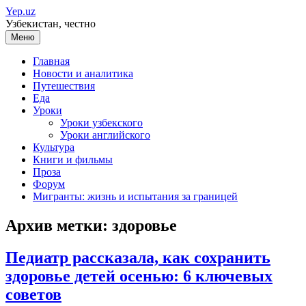
Перейти
Yep.uz
к
Узбекистан, честно
содержимому
Меню
Главная
Новости и аналитика
Путешествия
Еда
Уроки
Уроки узбекского
Уроки английского
Культура
Книги и фильмы
Проза
Форум
Мигранты: жизнь и испытания за границей
Архив метки:
здоровье
Педиатр рассказала, как сохранить
здоровье детей осенью: 6 ключевых
советов