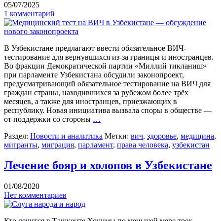
05/07/2025
1 комментарий
В Узбекистане предлагают ввести обязательное ВИЧ-
тестирование для вернувшихся из-за границы и иностранцев.
Во фракции Демократической партии «Миллий тикланиш»
при парламенте Узбекистана обсудили законопроект,
предусматривающий обязательное тестирование на ВИЧ для
граждан страны, находившихся за рубежом более трёх
месяцев, а также для иностранцев, приезжающих в
республику. Новая инициатива вызвала споры в обществе —
от поддержки со стороны
…
Раздел:
Новости и аналитика
Метки:
вич
,
здоровье
,
медицина
,
мигранты
,
миграция
,
парламент
,
права человека
,
узбекистан
Лечение бояр и холопов в Узбекистане
01/08/2020
Нет комментариев
Кто лечится в Ташкенте Хокимы по меньшей мере трех