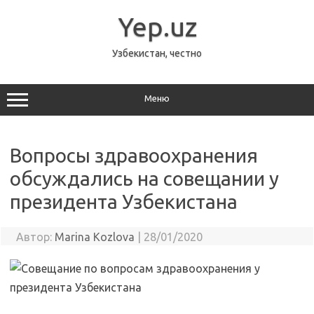
Перейти
к
Yep.uz
содержимому
Узбекистан, честно
Меню
Вопросы здравоохранения
обсуждались на совещании у
президента Узбекистана
Автор:
Marina Kozlova
|
28/01/2020