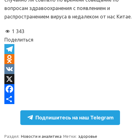
вопросам здравоохранения с появлением и
распространением вируса в недалеком от нас Китае.
1 343
Поделиться
T
e
O
l
d
V
e
n
K
X
g
o
F
r
k
a
О
Подпишитесь на наш Telegram
a
l
c
т
m
a
e
п
Раздел:
Новости и аналитика
Метки:
здоровье
s
b
р