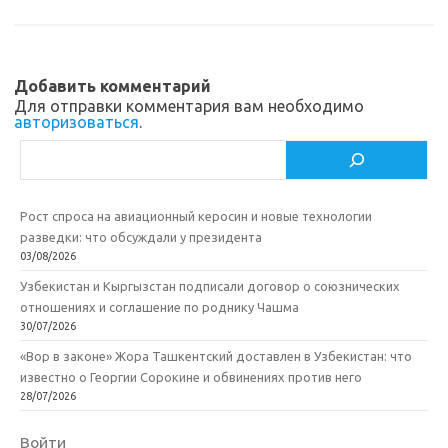
s
o
а
n
o
в
Добавить комментарий
i
k
и
Для отправки комментария вам необходимо
авторизоваться
.
k
т
Поиск
i
ь
Рост спроса на авиационный керосин и новые технологии
разведки: что обсуждали у президента
03/08/2026
Узбекистан и Кыргызстан подписали договор о союзнических
отношениях и соглашение по роднику Чашма
30/07/2026
«Вор в законе» Жора Ташкентский доставлен в Узбекистан: что
известно о Георгии Сорокине и обвинениях против него
28/07/2026
Войти