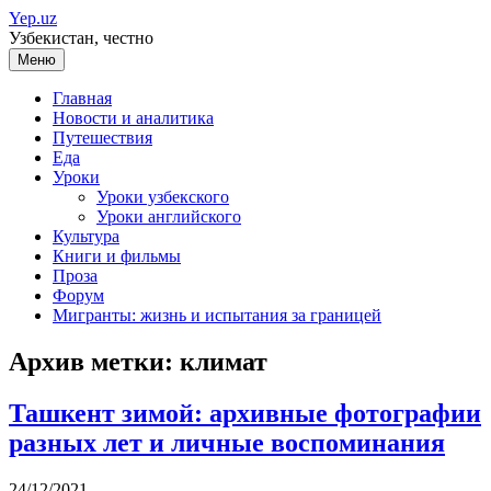
Перейти
Yep.uz
к
Узбекистан, честно
содержимому
Меню
Главная
Новости и аналитика
Путешествия
Еда
Уроки
Уроки узбекского
Уроки английского
Культура
Книги и фильмы
Проза
Форум
Мигранты: жизнь и испытания за границей
Архив метки:
климат
Ташкент зимой: архивные фотографии
разных лет и личные воспоминания
24/12/2021