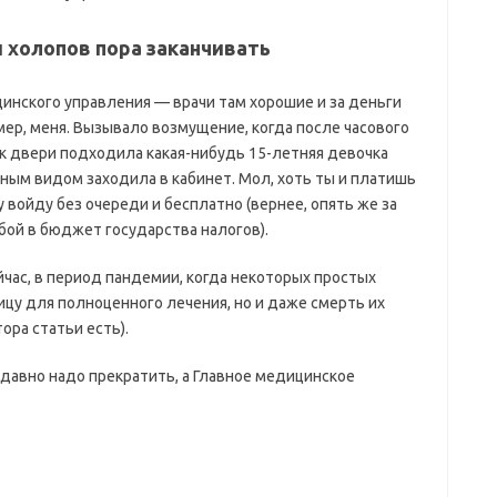
и холопов пора заканчивать
инского управления — врачи там хорошие и за деньги
ер, меня. Вызывало возмущение, когда после часового
к двери подходила какая-нибудь 15-летняя девочка
ным видом заходила в кабинет. Мол, хоть ты и платишь
му войду без очереди и бесплатно (вернее, опять же за
обой в бюджет государства налогов).
час, в период пандемии, когда некоторых простых
ицу для полноценного лечения, но и даже смерть их
ора статьи есть).
 давно надо прекратить, а Главное медицинское