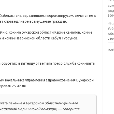
Узб
сою
род
Узбекистана, заразившиеся коронавирусом, лечатся не в
30/0
вает справедливое возмущение граждан.
«Во
Узб
9 и.о. хокима Бухарской области Карим Камалов, хоким
обв
 и хоким Навоийской области Кабул Турсунов.
28/0
Во
соцсетях, в пятницу ответила пресс-служба хокимията
ным начальника управления здравоохранения Бухарской
ирован 25 июля.
лучать лечение в Бухарском областном филиале
экстренной медицинской помощи», — говорится