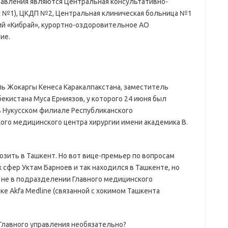
авления являются Центральная консультативно-
 №1), ЦКДП №2, Центральная клиническая больница №1
ий «Кибрай», курортно-оздоровительное АО
ие.
ль Жокаргы Кенеса Каракалпакстана, заместитель
кистана Муса Ерниязов, у которого 24 июня был
в Нукусском филиале Республиканского
ого медицинского центра хирургии имени академика В.
озить в Ташкент. Но вот вице-премьер по вопросам
сфер Уктам Барноев и так находился в Ташкенте, но
 не в подразделении Главного медицинского
ке Akfa Medline (связанной с хокимом Ташкента
 Главного управления необязательно?