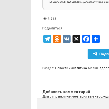
сгодились, на своих приписанных вам 
3 713
Поделиться
T
O
V
X
Fa
О
el
d
K
c
т
e
n
e
п
Подпи
gr
o
b
р
a
kl
o
а
Раздел:
Новости и аналитика
Метки:
здоро
m
as
o
в
sn
k
и
ik
т
Добавить комментарий
Для отправки комментария вам необхо
i
ь