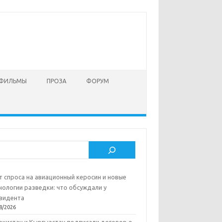
 ФИЛЬМЫ
ПРОЗА
ФОРУМ
ск
т спроса на авиационный керосин и новые
нологии разведки: что обсуждали у
зидента
8/2026