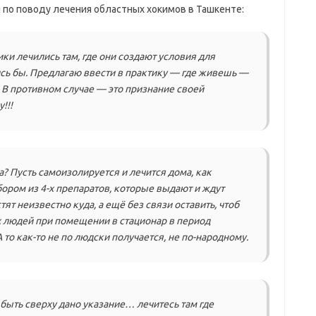
 по поводу лечения областных хокимов в Ташкенте:
ки лечились там, где они создают условия для
ись бы. Предлагаю ввести в практику — где живешь —
ь. В противном случае — это признание своей
!!!
? Пусть самоизолируется и лечится дома, как
бором из 4-х препаратов, которые выдают и ждут
ят неизвестно куда, а ещё без связи оставить, чтоб
х людей при помещении в стационар в период
 то как-то не по людски получается, не по-народному.
ыть сверху дано указание… лечитесь там где