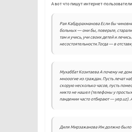
А вот что пишут интернет-пользователи
Рая Кабдурахманова Если бы чиновни
больных — они бы, поверьте, старал
там и учись, учи своих детей и лечис
несостоятельности.Тогда — в отставку
Мухаббат Козитаева А почему не дома
мнооогие из граждан. Пусть лечат на
скорую несколько часов, пусть помест
никто не нашел (телефоны у просты
пандемии часто отбирают — yep.uz). А
Диля Мирзажанова Им должно было б