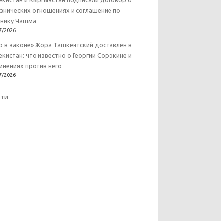
екистан и Кыргызстан подписали договор о
знических отношениях и соглашение по
нику Чашма
7/2026
р в законе» Жора Ташкентский доставлен в
екистан: что известно о Георгии Сорокине и
инениях против него
7/2026
йти