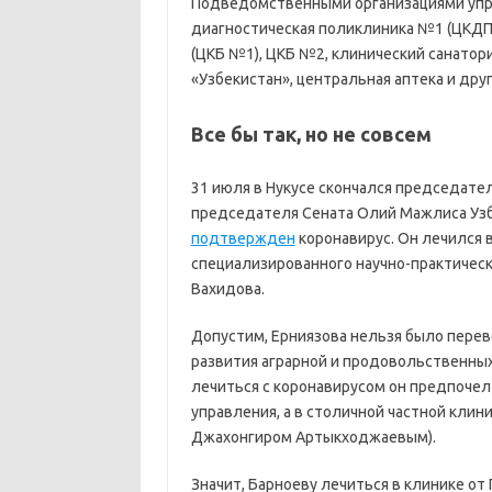
Подведомственными организациями упр
диагностическая поликлиника №1 (ЦКДП
(ЦКБ №1), ЦКБ №2, клинический санатор
«Узбекистан», центральная аптека и друг
Все бы так, но не совсем
31 июля в Нукусе скончался председате
председателя Сената Олий Мажлиса Узбе
подтвержден
коронавирус. Он лечился 
специализированного научно-практическ
Вахидова.
Допустим, Ерниязова нельзя было перев
развития аграрной и продовольственных 
лечиться с коронавирусом он предпочел
управления, а в столичной частной клини
Джахонгиром Артыкходжаевым).
Значит, Барноеву лечиться в клинике от