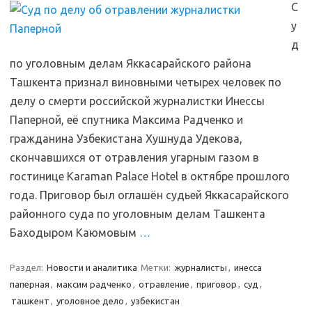
С
у
д
по уголовным делам Яккасарайского района
Ташкента признал виновными четырех человек по
делу о смерти российской журналистки Инессы
Паперной, её спутника Максима Радченко и
гражданина Узбекистана Хушнуда Удекова,
скончавшихся от отравления угарным газом в
гостинице Karaman Palace Hotel в октябре прошлого
года. Приговор был оглашён судьей Яккасарайского
районного суда по уголовным делам Ташкента
Баходыром Каюмовым
…
Раздел:
Новости и аналитика
Метки:
журналисты
,
инесса
паперная
,
максим радченко
,
отравление
,
приговор
,
суд
,
ташкент
,
уголовное дело
,
узбекистан