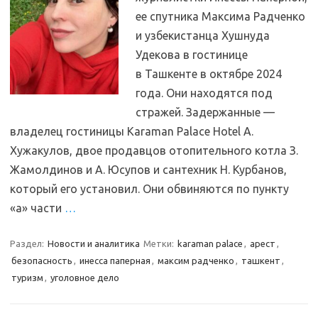
ее спутника Максима Радченко
и узбекистанца Хушнуда
Удекова в гостинице
в Ташкенте в октябре 2024
года. Они находятся под
стражей. Задержанные —
владелец гостиницы Karaman Palace Hotel А.
Хужакулов, двое продавцов отопительного котла З.
Жамолдинов и А. Юсупов и сантехник Н. Курбанов,
который его установил. Они обвиняются по пункту
«а» части
…
Раздел:
Новости и аналитика
Метки:
karaman palace
,
арест
,
безопасность
,
инесса паперная
,
максим радченко
,
ташкент
,
туризм
,
уголовное дело