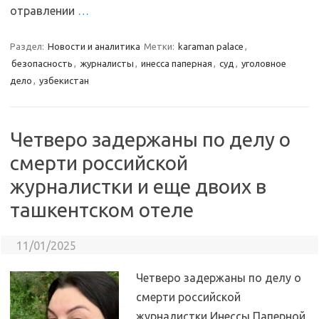
отравлении
…
Раздел:
Новости и аналитика
Метки:
karaman palace
,
безопасность
,
журналисты
,
инесса паперная
,
суд
,
уголовное
дело
,
узбекистан
Четверо задержаны по делу о
смерти российской
журналистки и еще двоих в
ташкентском отеле
11/01/2025
Четверо задержаны по делу о
смерти российской
журналистки Инессы Паперной,