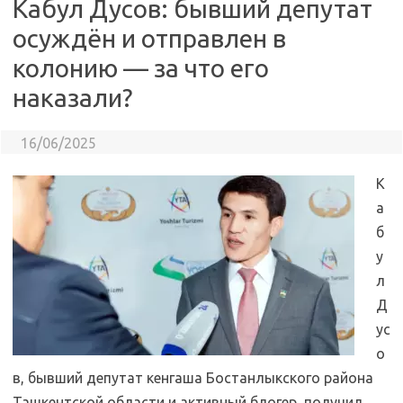
Кабул Дусов: бывший депутат
осуждён и отправлен в
колонию — за что его
наказали?
16/06/2025
К
а
б
у
л
Д
ус
о
в, бывший депутат кенгаша Бостанлыкского района
Ташкентской области и активный блогер, получил