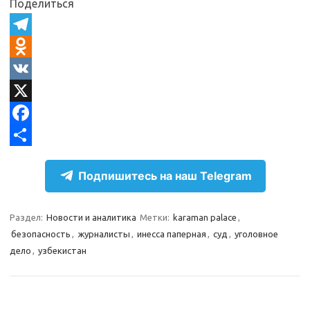
Поделиться
T
e
O
l
d
V
e
n
K
X
g
o
F
r
k
a
О
Подпишитесь на наш Telegram
a
l
c
т
m
a
e
п
Раздел:
Новости и аналитика
Метки:
karaman palace
,
s
b
р
безопасность
,
журналисты
,
инесса паперная
,
суд
,
уголовное
s
o
а
дело
,
узбекистан
n
o
в
i
k
и