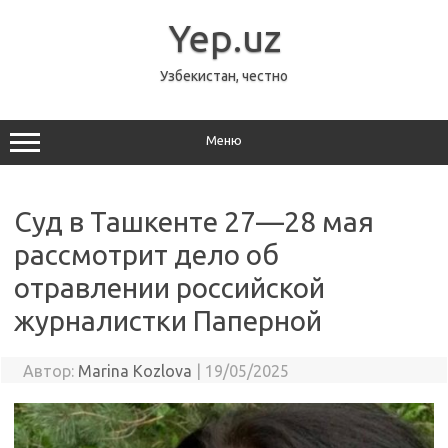
Перейти
к
Yep.uz
содержимому
Узбекистан, честно
Меню
Суд в Ташкенте 27—28 мая
рассмотрит дело об
отравлении российской
журналистки Паперной
Автор:
Marina Kozlova
|
19/05/2025