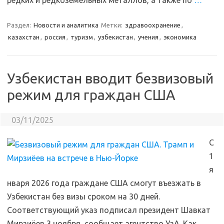
редких и редкоземельных металлов, а также по
…
Раздел:
Новости и аналитика
Метки:
здравоохранение
,
казахстан
,
россия
,
туризм
,
узбекистан
,
учения
,
экономика
Узбекистан вводит безвизовый
режим для граждан США
03/11/2025
С
1
я
нваря 2026 года граждане США смогут въезжать в
Узбекистан без визы сроком на 30 дней.
Соответствующий указ подписал президент Шавкат
Мирзиёев 3 ноября, сообщает агентство УзА. Как