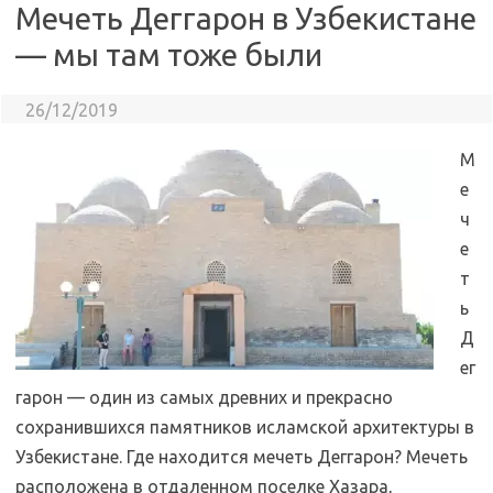
Мечеть Деггарон в Узбекистане
— мы там тоже были
26/12/2019
М
е
ч
е
т
ь
Д
ег
гарон — один из самых древних и прекрасно
сохранившихся памятников исламской архитектуры в
Узбекистане. Где находится мечеть Деггарон? Мечеть
расположена в отдаленном поселке Хазара,