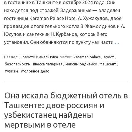
в гостинице в Ташкенте в октябре 2024 года. Они
находятся под стражей. Задержанные — владелец
гостиницы Karaman Palace Hotel А. Хужакулов, двое
продавцов отопительного котла З. Жамолдинов и А.
Юсупов и сантехник Н. Курбанов, который его
установил. Они обвиняются по пункту «а» части
…
Раздел:
Новости и аналитика
Метки:
karaman palace
,
арест
,
безопасность
,
инесса паперная
,
максим радченко
,
ташкент
,
туризм
,
уголовное дело
Она искала бюджетный отель в
Ташкенте: двое россиян и
узбекистанец найдены
мертвыми в отеле