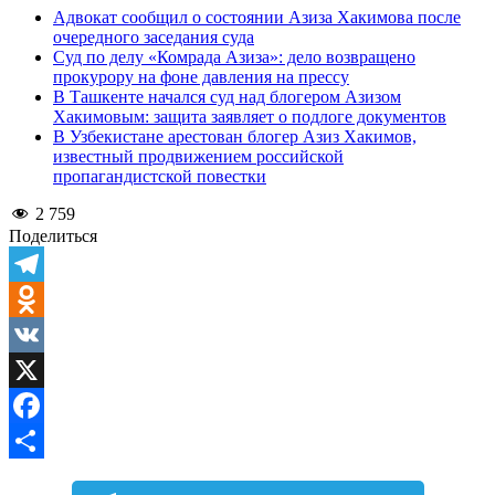
Адвокат сообщил о состоянии Азиза Хакимова после
очередного заседания суда
Суд по делу «Комрада Азиза»: дело возвращено
прокурору на фоне давления на прессу
В Ташкенте начался суд над блогером Азизом
Хакимовым: защита заявляет о подлоге документов
В Узбекистане арестован блогер Азиз Хакимов,
известный продвижением российской
пропагандистской повестки
2 759
Поделиться
Telegram
Odnoklassniki
VK
X
Facebook
Отправить