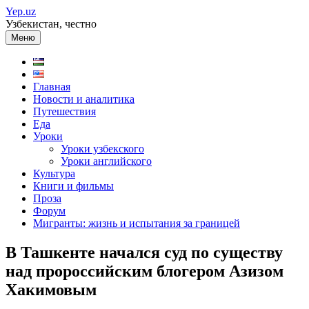
Перейти
Yep.uz
к
Узбекистан, честно
содержимому
Меню
Главная
Новости и аналитика
Путешествия
Еда
Уроки
Уроки узбекского
Уроки английского
Культура
Книги и фильмы
Проза
Форум
Мигранты: жизнь и испытания за границей
В Ташкенте начался суд по существу
над пророссийским блогером Азизом
Хакимовым