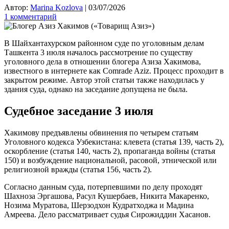
Автор:
Marina Kozlova
|
03/07/2026
1 комментарий
В Шайхантахурском районном суде по уголовным делам
Ташкента 3 июля началось рассмотрение по существу
уголовного дела в отношении блогера Азиза Хакимова,
известного в интернете как Comrade Aziz. Процесс проходит в
закрытом режиме. Автор этой статьи также находилась у
здания суда, однако на заседание допущена не была.
Судебное заседание 3 июля
Хакимову предъявлены обвинения по четырем статьям
Уголовного кодекса Узбекистана: клевета (статья 139, часть 2),
оскорбление (статья 140, часть 2), пропаганда войны (статья
150) и возбуждение национальной, расовой, этнической или
религиозной вражды (статья 156, часть 2).
Согласно данным суда, потерпевшими по делу проходят
Шахноза Эргашова, Расул Кушербаев, Никита Макаренко,
Нозима Муратова, Шерзодхон Кудратходжа и Мадина
Амреева. Дело рассматривает судья Сирожиддин Хасанов.