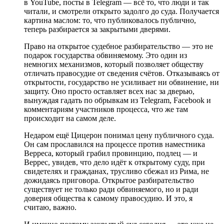
в YouTube, посты в Telegram — всё то, что люди и так
читали, и смотрели открыто задолго до суда. Получается
картина маслом: то, что публиковалось публично,
теперь разбирается за закрытыми дверями.
Право на открытое судебное разбирательство — это не
подарок государства обвиняемому. Это один из
немногих механизмов, который позволяет обществу
отличать правосудие от сведения счётов. Отказываясь от
открытости, государство не усиливает ни обвинение, ни
защиту. Оно просто оставляет всех нас за дверью,
вынуждая гадать по обрывкам из Telegram, Facebook и
комментариям участников процесса, что же там
происходит на самом деле.
Недаром ещё Цицерон понимал цену публичного суда.
Он сам прославился на процессе против наместника
Верреса, который грабил провинцию, подлец — и
Веррес, увидев, что дело идёт к открытому суду, при
свидетелях и гражданах, трусливо сбежал из Рима, не
дожидаясь приговора. Открытое разбирательство
существует не только ради обвиняемого, но и ради
доверия общества к самому правосудию. И это, я
считаю, важно.