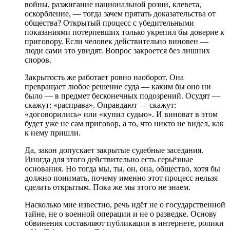
войны, разжигание национальной розни, клевета,
оскорбление, — тогда зачем прятать доказательства от
общества? Открытый процесс с убедительными
показаниями потерпевших только укрепил бы доверие к
приговору. Если человек действительно виновен —
люди сами это увидят. Вопрос закроется без лишних
споров.
Закрытость же работает ровно наоборот. Она
превращает любое решение суда — каким бы оно ни
было — в предмет бесконечных подозрений. Осудят —
скажут: «расправа». Оправдают — скажут:
«договорились» или «купил судью». И виноват в этом
будет уже не сам приговор, а то, что никто не видел, как
к нему пришли.
Да, закон допускает закрытые судебные заседания.
Иногда для этого действительно есть серьёзные
основания. Но тогда мы, ты, он, она, общество, хотя бы
должно понимать, почему именно этот процесс нельзя
сделать открытым. Пока же мы этого не знаем.
Насколько мне известно, речь идёт не о государственной
тайне, не о военной операции и не о разведке. Основу
обвинения составляют публикации в интернете, ролики