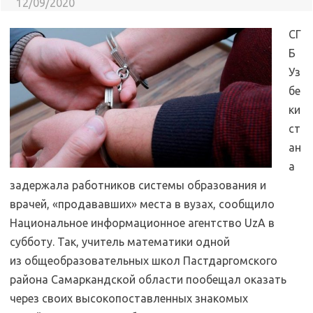
12/09/2020
СГ
Б
Уз
бе
ки
ст
ан
а
задержала работников системы образования и
врачей, «продававших» места в вузах, сообщило
Национальное информационное агентство UzA в
субботу. Так, учитель математики одной
из общеобразовательных школ Пастдаргомского
района Самаркандской области пообещал оказать
через своих высокопоставленных знакомых