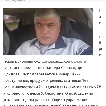
П
а
с
т
д
а
рг
о
мский районный суд Самаркандской области
санкционировал арест блогера Сирожиддина
Адилова. Он подозревается в совершении
преступлений, предусмотренных статьями 168
(мошенничество) и 211 (дача взятки) через статью 28
Уголовного кодекса Узбекистана. О возбуждении
уголовного дела ранее сообщило управление