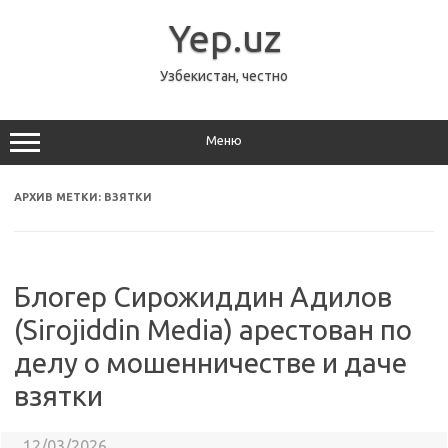
Перейти
к
Yep.uz
содержимому
Узбекистан, честно
Меню
АРХИВ МЕТКИ:
ВЗЯТКИ
Блогер Сирожиддин Адилов
(Sirojiddin Media) арестован по
делу о мошенничестве и даче
взятки
12/03/2026