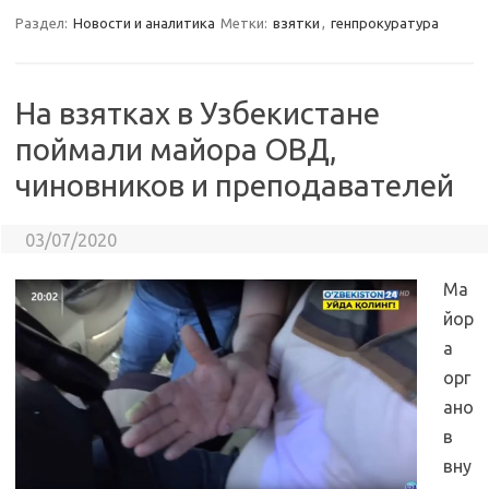
Раздел:
Новости и аналитика
Метки:
взятки
,
генпрокуратура
На взятках в Узбекистане
поймали майора ОВД,
чиновников и преподавателей
03/07/2020
Ма
йор
а
орг
ано
в
вну