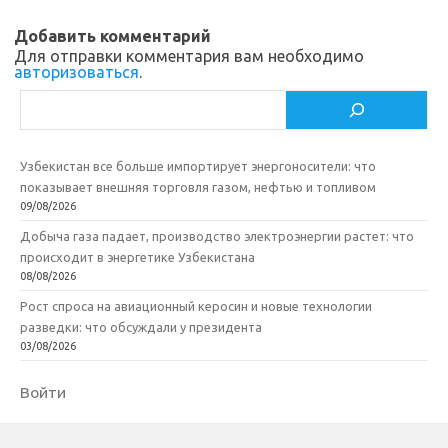
i
k
и
Добавить комментарий
k
т
Для отправки комментария вам необходимо
авторизоваться
.
i
ь
Поиск
Узбекистан все больше импортирует энергоносители: что
показывает внешняя торговля газом, нефтью и топливом
09/08/2026
Добыча газа падает, производство электроэнергии растет: что
происходит в энергетике Узбекистана
08/08/2026
Рост спроса на авиационный керосин и новые технологии
разведки: что обсуждали у президента
03/08/2026
Войти