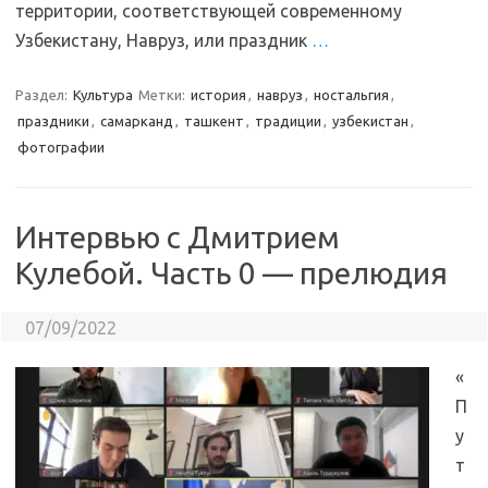
территории, соответствующей современному
Узбекистану, Навруз, или праздник
…
Раздел:
Культура
Метки:
история
,
навруз
,
ностальгия
,
праздники
,
самарканд
,
ташкент
,
традиции
,
узбекистан
,
фотографии
Интервью с Дмитрием
Кулебой. Часть 0 — прелюдия
07/09/2022
«
П
у
т