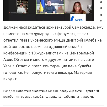
и
н
н
е
должен наслаждаться архитектурой Самарканда, ему
не место на международных форумах», — так
ответил глава украинского МИДа Дмитрий Кулеба на
мой вопрос во время сегодняшней онлайн
конференции с 10 журналистами из Центральной
Азии. Об этом и многом другом читайте на сайте
Yep.uz. Отчет о пресс-конференции пана Кулебы
готовится. Не пропустите его выхода. Материал
входит
…
Раздел:
Новости и аналитика
Метки:
владимир путин
,
дмитрий
кулеба
,
интервью
,
кулеба
,
самарканд
,
узбекистан
,
украина