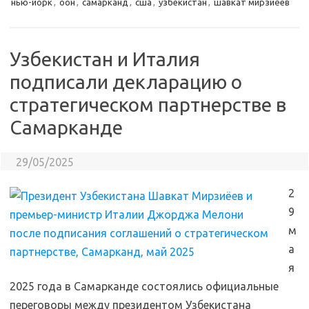
нью-йорк
,
оон
,
самарканд
,
сша
,
узбекистан
,
шавкат мирзиёев
Узбекистан и Италия
подписали декларацию о
стратегическом партнерстве в
Самарканде
29/05/2025
2
9
м
а
я
2025 года в Самарканде состоялись официальные
переговоры между президентом Узбекистана