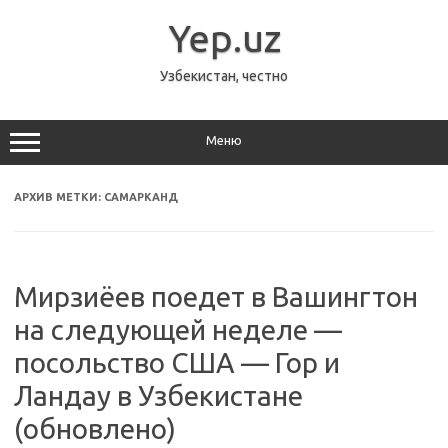
Перейти
к
Yep.uz
содержимому
Узбекистан, честно
Меню
АРХИВ МЕТКИ:
САМАРКАНД
Мирзиёев поедет в Вашингтон
на следующей неделе —
посольство США — Гор и
Ландау в Узбекистане
(обновлено)