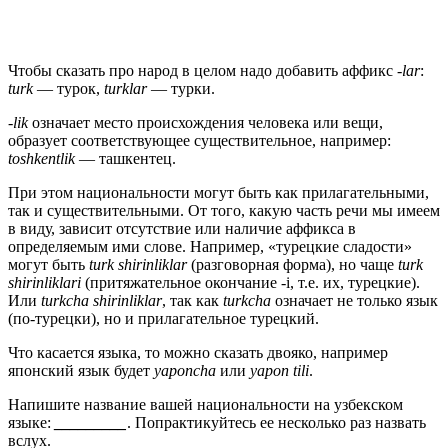
Чтобы сказать про народ в целом надо добавить аффикс
-lar
:
turk
— турок,
turklar
— турки.
-lik
означает место происхождения человека или вещи,
образует соответствующее существительное, например:
toshkentlik
— ташкентец.
При этом национальности могут быть как прилагательными,
так и существительными. От того, какую часть речи мы имеем
в виду, зависит отсутствие или наличие аффикса в
определяемым ими слове. Например, «турецкие сладости»
могут быть
turk shirinliklar
(разговорная форма), но чаще
turk
shirinliklari
(притяжательное окончание -i, т.е. их, турецкие).
Или
turkcha shirinliklar
, так как
turkcha
означает не только язык
(по-турецки), но и прилагательное турецкий.
Что касается языка, то можно сказать двояко, например
японский язык будет
yaponcha
или
yapon tili
.
Напишите название вашей национальности на узбекском
языке:
_________
. Попрактикуйтесь ее несколько раз назвать
вслух.