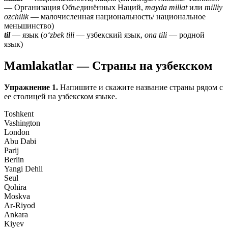
— Организация Объединённых Наций,
mayda millat
или
milliy
ozchilik
— малочисленная национальность/ национальное
меньшинство)
til
— язык (
oʻzbek tili
— узбекский язык,
ona tili
— родной
язык)
Mamlakatlar — Страны на узбекском
Упражнение 1.
Напишите и скажите название страны рядом с
ее столицей на узбекском языке.
Toshkent
Vashington
London
Abu Dabi
Parij
Berlin
Yangi Dehli
Seul
Qohira
Moskva
Ar-Riyod
Ankara
Kiyev