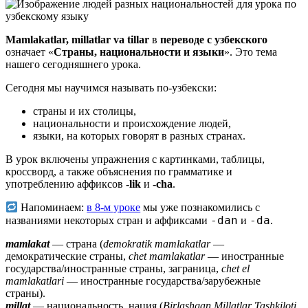
Mamlakatlar, millatlar va tillar
в
переводе с узбекского
означает «
Страны, национальности и языки
». Это тема
нашего сегодняшнего урока.
Сегодня мы научимся называть по-узбекски:
страны и их столицы,
национальности и происхождение людей,
языки, на которых говорят в разных странах.
В урок включены упражнения с картинками, таблицы,
кроссворд, а также объяснения по грамматике и
употреблению аффиксов
-lik
и
-cha
.
Напоминаем:
в 8-м уроке
мы уже познакомились с
-dan
-da
названиями некоторых стран и аффиксами
и
.
mamlakat
— страна (
demokratik mamlakatlar
—
демократические страны,
chet mamlakatlar
— иностранные
государства/иностранные страны, заграница,
chet el
mamlakatlari
— иностранные государства/зарубежные
страны).
millat
— национальность, нация (
Birlashgan Millatlar Tashkiloti