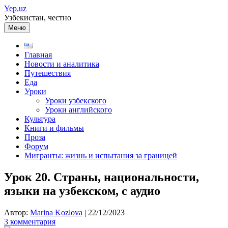
Перейти
Yep.uz
к
Узбекистан, честно
содержимому
Меню
Главная
Новости и аналитика
Путешествия
Еда
Уроки
Уроки узбекского
Уроки английского
Культура
Книги и фильмы
Проза
Форум
Мигранты: жизнь и испытания за границей
Урок 20. Страны, национальности,
языки на узбекском, с аудио
Автор:
Marina Kozlova
|
22/12/2023
3 комментария