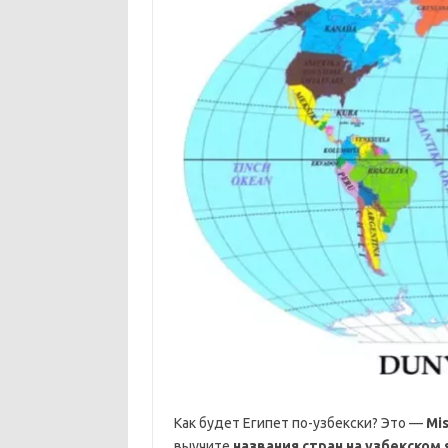
Как будет Египет по-узбекски? Это —
Mis
выучите
названия стран на узбекском