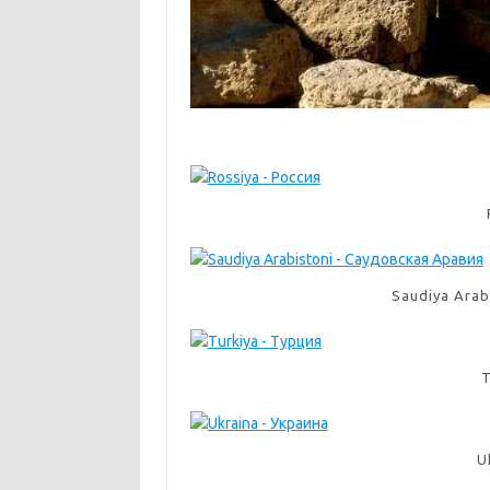
Saudiya Ara
T
U