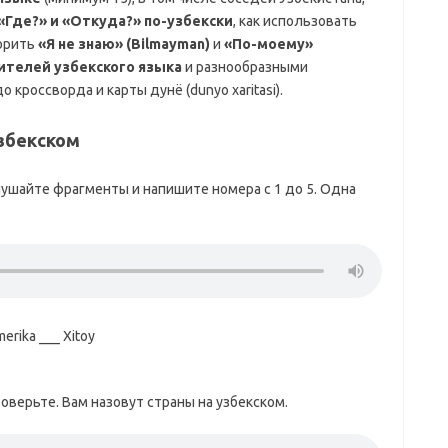
«Где?» и «Откуда?» по-узбекски
, как использовать
ворить
«Я не знаю» (Bilmayman)
и
«По-моему»
ителей узбекского языка
и разнообразными
 кроссворда и карты дунё (dunyo xaritasi).
узбекском
ушайте фрагменты и напишите номера c 1 до 5. Одна
erika ___ Xitoy
оверьте. Вам назовут страны на узбекском.