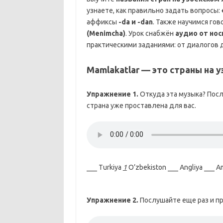
узнаете, как правильно задать вопросы:
аффиксы
-da и -dan
. Также научимся го
(Menimcha)
. Урок снабжён
аудио от нос
практическими заданиями: от диалогов до
Mamlakatlar — это страны на 
Упражнение 1.
Откуда эта музыка? Посл
страна уже проставлена для вас.
___ Turkiya
1
O’zbekiston ___ Angliya ___ Am
Упражнение 2.
Послушайте еще раз и пр