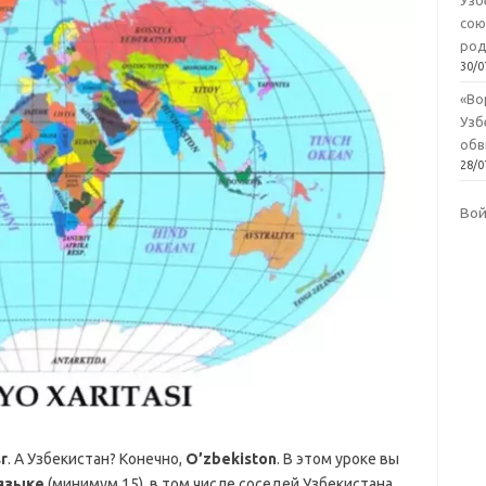
Узб
сою
род
30/0
«Во
Узб
обв
28/0
Во
r
. А Узбекистан? Конечно,
O’zbekiston
. В этом уроке вы
 языке
(минимум 15), в том числе соседей Узбекистана,