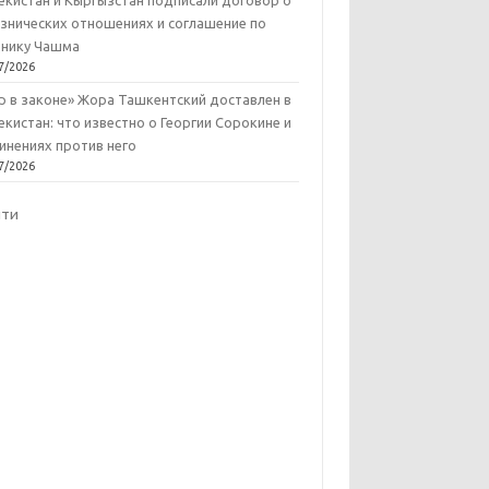
екистан и Кыргызстан подписали договор о
знических отношениях и соглашение по
нику Чашма
7/2026
р в законе» Жора Ташкентский доставлен в
екистан: что известно о Георгии Сорокине и
инениях против него
7/2026
йти