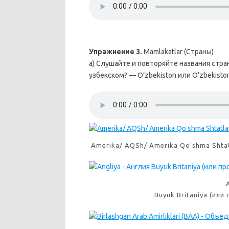
Упражнение 3.
Mamlakatlar (Страны)
a) Слушайте и повторяйте названия стран
узбекском? — O’zbekiston или O’zbekiston
Amerika/ AQSh/ Amerika Qoʻshma Sht
Buyuk Britaniya (или