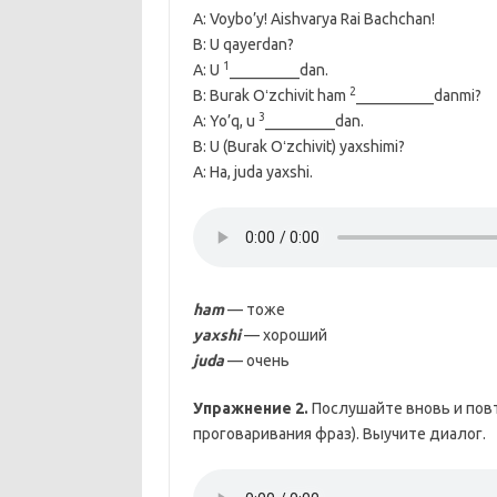
A: Voybo’y! Aishvarya Rai Bachchan!
B: U qayerdan?
1
A: U
_________dan.
2
B: Burak Oʻzchivit ham
__________danmi?
3
A: Yo’q, u
_________dan.
B: U (Burak Oʻzchivit) yaxshimi?
A: Ha, juda yaxshi.
ham
— тоже
yaxshi
— хороший
juda
— очень
Упражнение 2.
Послушайте вновь и повт
проговаривания фраз). Выучите диалог.