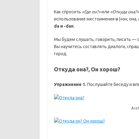
Как спросить
«Где он?»
или
«Откуда она?»
использование местоимения
u
(«он, она
da и -dan
.
Мы будем слушать, говорить, писать —
Вы научитесь составлять диалоги, спраш
город.
Откуда она?, Он хорош?
Упражнение 1.
Послушайте беседу и впи
Ais