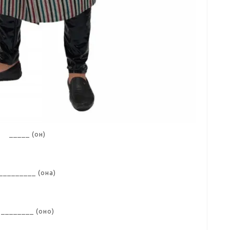
_____ (он)
_________ (она)
________ (оно)