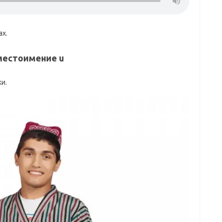
ах.
 местоимение u
и.