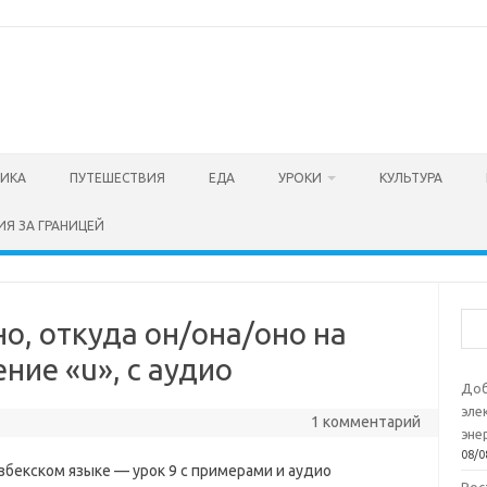
ТИКА
ПУТЕШЕСТВИЯ
ЕДА
УРОКИ
КУЛЬТУРА
ИЯ ЗА ГРАНИЦЕЙ
Пои
но, откуда он/она/оно на
ние «u», с аудио
Доб
эле
1 комментарий
эне
08/0