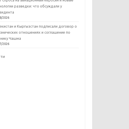
т спроса на авиационный керосин и новые
нологии разведки: что обсуждали у
зидента
8/2026
екистан и Кыргызстан подписали договор о
знических отношениях и соглашение по
нику Чашма
7/2026
йти