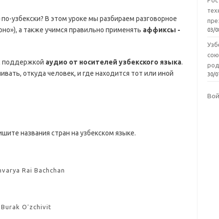
Рос
тех
по-узбекски? В этом уроке мы разбираем разговорное
пре
, оно»), а также учимся правильно применять
аффиксы -
03/0
Узб
сою
 с поддержкой
аудио от носителей узбекского языка
.
род
ивать, откуда человек, и где находится тот или иной
30/0
Во
шите названия стран на узбекском языке.
hvarya Rai Bachchan
Burak Oʻzchivit