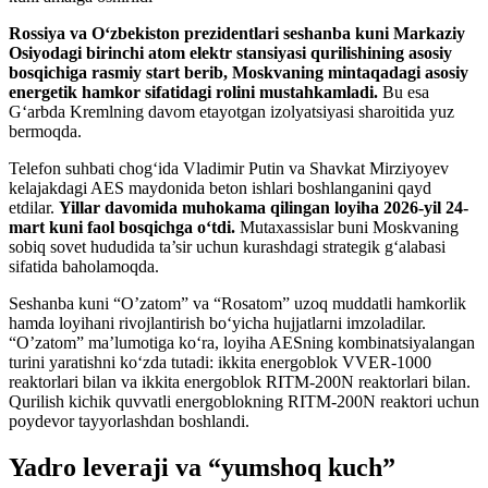
Rossiya va O‘zbekiston prezidentlari seshanba kuni Markaziy
Osiyodagi birinchi atom elektr stansiyasi qurilishining asosiy
bosqichiga rasmiy start berib, Moskvaning mintaqadagi asosiy
energetik hamkor sifatidagi rolini mustahkamladi.
Bu esa
G‘arbda Kremlning davom etayotgan izolyatsiyasi sharoitida yuz
bermoqda.
Telefon suhbati chog‘ida Vladimir Putin va Shavkat Mirziyoyev
kelajakdagi AES maydonida beton ishlari boshlanganini qayd
etdilar.
Yillar davomida muhokama qilingan loyiha 2026-yil 24-
mart kuni faol bosqichga o‘tdi.
Mutaxassislar buni Moskvaning
sobiq sovet hududida ta’sir uchun kurashdagi strategik g‘alabasi
sifatida baholamoqda.
Seshanba kuni “O’zatom” va “Rosatom” uzoq muddatli hamkorlik
hamda loyihani rivojlantirish bo‘yicha hujjatlarni imzoladilar.
“O’zatom” ma’lumotiga ko‘ra, loyiha AESning kombinatsiyalangan
turini yaratishni ko‘zda tutadi: ikkita energoblok VVER-1000
reaktorlari bilan va ikkita energoblok RITM-200N reaktorlari bilan.
Qurilish kichik quvvatli energoblokning RITM-200N reaktori uchun
poydevor tayyorlashdan boshlandi.
Yadro leveraji va “yumshoq kuch”