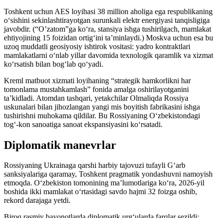
Toshkent uchun AES loyihasi 38 million aholiga ega respublikaning
o‘sishini sekinlashtirayotgan surunkali elektr energiyasi tanqisligiga
javobdir. (“O’zatom”ga ko‘ra, stansiya ishga tushirilgach, mamlakat
ehtiyojining 15 foizidan ortig‘ini ta’minlaydi.) Moskva uchun esa bu
uzoq muddatli geosiyosiy ishtirok vositasi: yadro kontraktlari
mamlakatlarni o‘nlab yillar davomida texnologik qaramlik va xizmat
ko‘rsatish bilan bog‘lab qo‘yadi.
Kreml matbuot xizmati loyihaning “strategik hamkorlikni har
tomonlama mustahkamlash” fonida amalga oshirilayotganini
ta’kidladi. Atomdan tashqari, yetakchilar Olmaliqda Rossiya
uskunalari bilan jihozlangan yangi mis boyitish fabrikasini ishga
tushirishni muhokama qildilar. Bu Rossiyaning O‘zbekistondagi
tog‘-kon sanoatiga sanoat ekspansiyasini ko‘rsatadi.
Diplomatik manevrlar
Rossiyaning Ukrainaga qarshi harbiy tajovuzi tufayli G‘arb
sanksiyalariga qaramay, Toshkent pragmatik yondashuvni namoyish
etmoqda. O‘zbekiston tomonining ma’lumotlariga ko‘ra, 2026-yil
boshida ikki mamlakat o‘rtasidagi savdo hajmi 32 foizga oshib,
rekord darajaga yetdi.
Biroq rasmiy bayonotlarda diplomatik urg‘ularda farqlar sezildi: