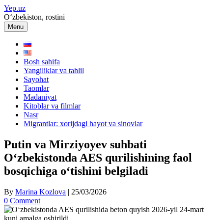
Skip
Yep.uz
to
O‘zbekiston, rostini
content
Menu
Bosh sahifa
Yangiliklar va tahlil
Sayohat
Taomlar
Madaniyat
Kitoblar va filmlar
Nasr
Migrantlar: xorijdagi hayot va sinovlar
Putin va Mirziyoyev suhbati
O‘zbekistonda AES qurilishining faol
bosqichiga o‘tishini belgiladi
By
Marina Kozlova
|
25/03/2026
0 Comment