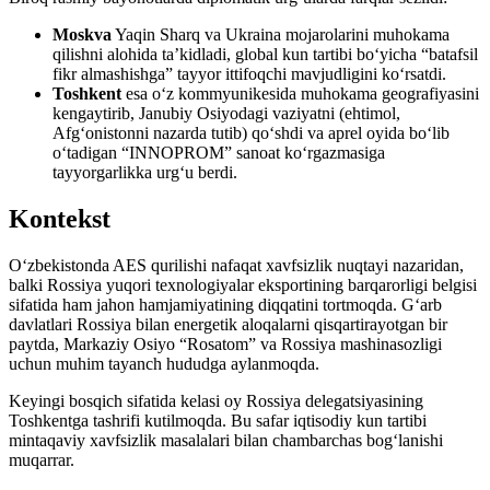
Moskva
Yaqin Sharq va Ukraina mojarolarini muhokama
qilishni alohida ta’kidladi, global kun tartibi bo‘yicha “batafsil
fikr almashishga” tayyor ittifoqchi mavjudligini ko‘rsatdi.
Toshkent
esa o‘z kommyunikesida muhokama geografiyasini
kengaytirib, Janubiy Osiyodagi vaziyatni (ehtimol,
Afg‘onistonni nazarda tutib) qo‘shdi va aprel oyida bo‘lib
o‘tadigan “INNOPROM” sanoat ko‘rgazmasiga
tayyorgarlikka urg‘u berdi.
Kontekst
O‘zbekistonda AES qurilishi nafaqat xavfsizlik nuqtayi nazaridan,
balki Rossiya yuqori texnologiyalar eksportining barqarorligi belgisi
sifatida ham jahon hamjamiyatining diqqatini tortmoqda. G‘arb
davlatlari Rossiya bilan energetik aloqalarni qisqartirayotgan bir
paytda, Markaziy Osiyo “Rosatom” va Rossiya mashinasozligi
uchun muhim tayanch hududga aylanmoqda.
Keyingi bosqich sifatida kelasi oy Rossiya delegatsiyasining
Toshkentga tashrifi kutilmoqda. Bu safar iqtisodiy kun tartibi
mintaqaviy xavfsizlik masalalari bilan chambarchas bog‘lanishi
muqarrar.