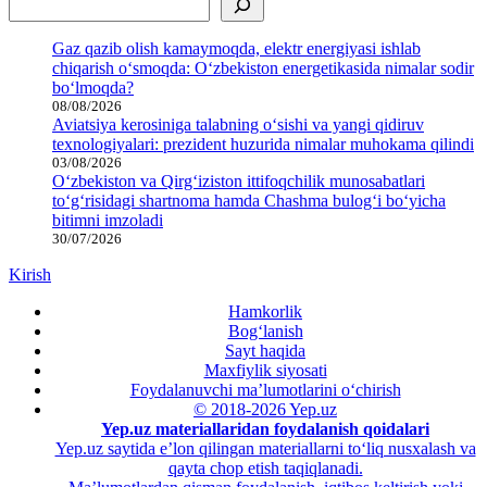
Gaz qazib olish kamaymoqda, elektr energiyasi ishlab
chiqarish o‘smoqda: O‘zbekiston energetikasida nimalar sodir
bo‘lmoqda?
08/08/2026
Aviatsiya kerosiniga talabning o‘sishi va yangi qidiruv
texnologiyalari: prezident huzurida nimalar muhokama qilindi
03/08/2026
O‘zbekiston va Qirg‘iziston ittifoqchilik munosabatlari
to‘g‘risidagi shartnoma hamda Chashma bulog‘i bo‘yicha
bitimni imzoladi
30/07/2026
Kirish
Hamkorlik
Bog‘lanish
Sayt haqida
Maxfiylik siyosati
Foydalanuvchi ma’lumotlarini o‘chirish
© 2018-2026 Yep.uz
Yep.uz materiallaridan foydalanish qoidalari
Yep.uz saytida e’lon qilingan materiallarni to‘liq nusxalash va
qayta chop etish taqiqlanadi.