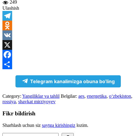
249
Ulashish
Telegram
Odnoklassniki
VK
X
Facebook
Share
Telegram kanalimizga obuna bo‘ling
Category:
Yangiliklar va tahlil
Belgilar:
aes
,
energetika
,
o‘zbekiston
,
rossiya
,
shavkat mirziyoyev
Fikr bildirish
Sharhlash uchun siz
saytga kirishingiz
lozim.
Izlash