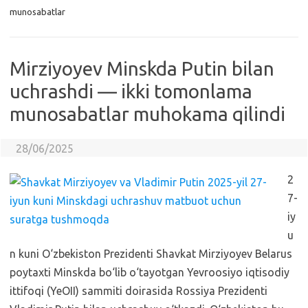
munosabatlar
Mirziyoyev Minskda Putin bilan
uchrashdi — ikki tomonlama
munosabatlar muhokama qilindi
28/06/2025
2
7-
iy
u
n kuni O‘zbekiston Prezidenti Shavkat Mirziyoyev Belarus
poytaxti Minskda bo‘lib o‘tayotgan Yevroosiyo iqtisodiy
ittifoqi (YeOII) sammiti doirasida Rossiya Prezidenti