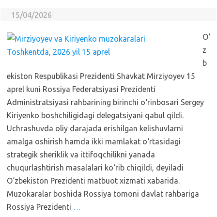
15/04/2026
O‘
z
b
ekiston Respublikasi Prezidenti Shavkat Mirziyoyev 15
aprel kuni Rossiya Federatsiyasi Prezidenti
Administratsiyasi rahbarining birinchi o‘rinbosari Sergey
Kiriyenko boshchiligidagi delegatsiyani qabul qildi.
Uchrashuvda oliy darajada erishilgan kelishuvlarni
amalga oshirish hamda ikki mamlakat o‘rtasidagi
strategik sheriklik va ittifoqchilikni yanada
chuqurlashtirish masalalari ko‘rib chiqildi, deyiladi
O‘zbekiston Prezidenti matbuot xizmati xabarida.
Muzokaralar boshida Rossiya tomoni davlat rahbariga
Rossiya Prezidenti
…