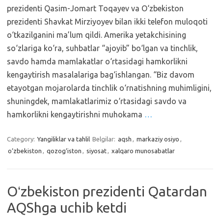
prezidenti Qasim-Jomart Toqayev va O‘zbekiston
prezidenti Shavkat Mirziyoyev bilan ikki telefon muloqoti
o‘tkazilganini ma’lum qildi. Amerika yetakchisining
so‘zlariga ko‘ra, suhbatlar “ajoyib” bo‘lgan va tinchlik,
savdo hamda mamlakatlar o‘rtasidagi hamkorlikni
kengaytirish masalalariga bag‘ishlangan. “Biz davom
etayotgan mojarolarda tinchlik o‘rnatishning muhimligini,
shuningdek, mamlakatlarimiz o‘rtasidagi savdo va
hamkorlikni kengaytirishni muhokama
…
Category:
Yangiliklar va tahlil
Belgilar:
aqsh
,
markaziy osiyo
,
o‘zbekiston
,
qozog‘iston
,
siyosat
,
xalqaro munosabatlar
Oʻzbekiston prezidenti Qatardan
AQShga uchib ketdi