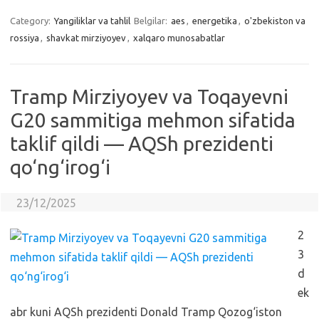
Category:
Yangiliklar va tahlil
Belgilar:
aes
,
energetika
,
o'zbekiston va
rossiya
,
shavkat mirziyoyev
,
xalqaro munosabatlar
Tramp Mirziyoyev va Toqayevni
G20 sammitiga mehmon sifatida
taklif qildi — AQSh prezidenti
qo‘ng‘irog‘i
23/12/2025
2
3
d
ek
abr kuni AQSh prezidenti Donald Tramp Qozog‘iston