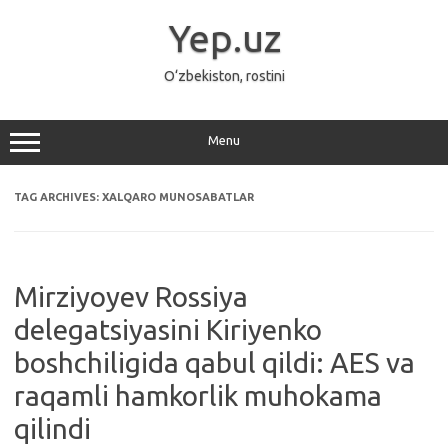
Skip
to
Yep.uz
content
O‘zbekiston, rostini
Menu
TAG ARCHIVES:
XALQARO MUNOSABATLAR
Mirziyoyev Rossiya
delegatsiyasini Kiriyenko
boshchiligida qabul qildi: AES va
raqamli hamkorlik muhokama
qilindi