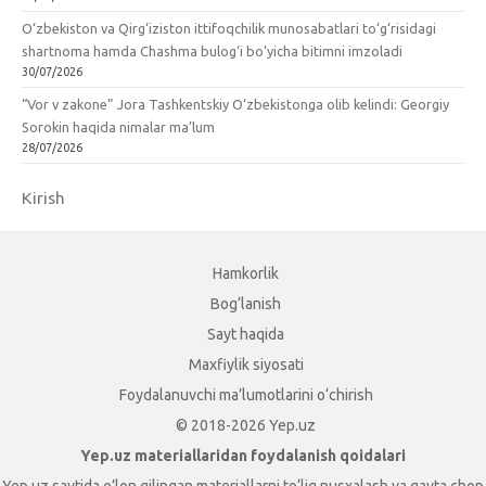
O‘zbekiston va Qirg‘iziston ittifoqchilik munosabatlari to‘g‘risidagi
shartnoma hamda Chashma bulog‘i bo‘yicha bitimni imzoladi
30/07/2026
“Vor v zakone” Jora Tashkentskiy O‘zbekistonga olib kelindi: Georgiy
Sorokin haqida nimalar ma’lum
28/07/2026
Kirish
Hamkorlik
Bog‘lanish
Sayt haqida
Maxfiylik siyosati
Foydalanuvchi ma’lumotlarini o‘chirish
© 2018-2026 Yep.uz
Yep.uz materiallaridan foydalanish qoidalari