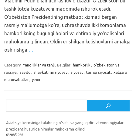
Vladimir Putin bilan uchrashuv o‘tkazdi. O‘zbekiston bu
tashkilotda kuzatuvchi maqomida ishtirok etadi.
O‘zbekiston Prezidentining matbuot xizmati bergan
rasmiy ma’lumotga ko‘ra, uchrashuvda ikki tomonlama
hamkorlikning bugungi holati va ehtimoliy yo‘nalishlari
muhokama qilingan. Oldin erishilgan kelishuvlarni amalga
oshirishga
…
Category:
Yangiliklar va tahlil
Belgilar:
hamkorlik
,
o'zbekiston va
rossiya
,
savdo
,
shavkat mirziyoyev
,
siyosat
,
tashqi siyosat
,
xalqaro
munosabatlar
,
yeoii
Izlash
Aviatsiya kerosiniga talabning o‘sishi va yangi qidiruv texnologiyalari:
prezident huzurida nimalar muhokama qilindi
03/08/2026