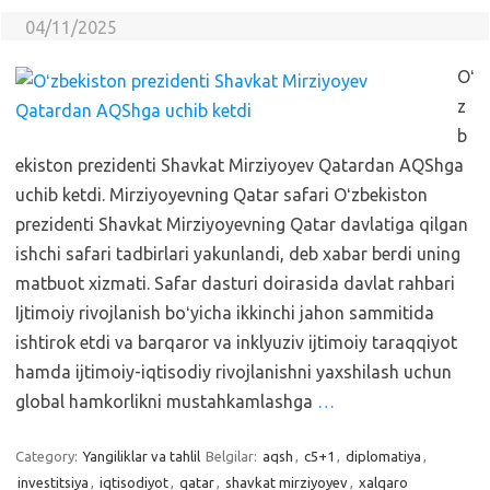
04/11/2025
Oʻ
z
b
ekiston prezidenti Shavkat Mirziyoyev Qatardan AQShga
uchib ketdi. Mirziyoyevning Qatar safari Oʻzbekiston
prezidenti Shavkat Mirziyoyevning Qatar davlatiga qilgan
ishchi safari tadbirlari yakunlandi, deb xabar berdi uning
matbuot xizmati. Safar dasturi doirasida davlat rahbari
Ijtimoiy rivojlanish boʻyicha ikkinchi jahon sammitida
ishtirok etdi va barqaror va inklyuziv ijtimoiy taraqqiyot
hamda ijtimoiy-iqtisodiy rivojlanishni yaxshilash uchun
global hamkorlikni mustahkamlashga
…
Category:
Yangiliklar va tahlil
Belgilar:
aqsh
,
c5+1
,
diplomatiya
,
investitsiya
,
iqtisodiyot
,
qatar
,
shavkat mirziyoyev
,
xalqaro