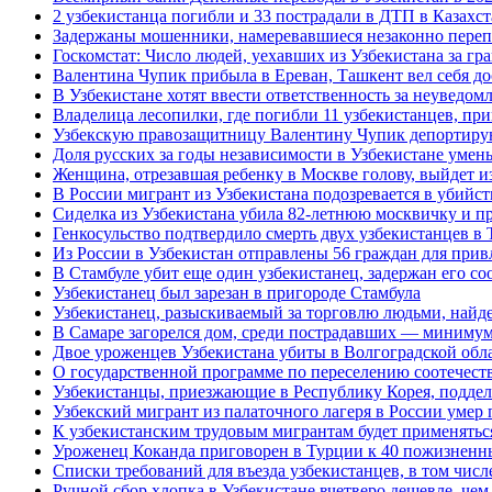
2 узбекистанца погибли и 33 пострадали в ДТП в Казахст
Задержаны мошенники, намеревавшиеся незаконно пере
Госкомстат: Число людей, уехавших из Узбекистана за г
Валентина Чупик прибыла в Ереван, Ташкент вел себя д
В Узбекистане хотят ввести ответственность за неуведом
Владелица лесопилки, где погибли 11 узбекистанцев, пр
Узбекскую правозащитницу Валентину Чупик депортиру
Доля русских за годы независимости в Узбекистане умень
Женщина, отрезавшая ребенку в Москве голову, выйдет и
В России мигрант из Узбекистана подозревается в убийст
Сиделка из Узбекистана убила 82-летнюю москвичку и пр
Генкосульство подтвердило смерть двух узбекистанцев в 
Из России в Узбекистан отправлены 56 граждан для прив
В Стамбуле убит еще один узбекистанец, задержан его со
Узбекистанец был зарезан в пригороде Стамбула
Узбекистанец, разыскиваемый за торговлю людьми, найд
В Самаре загорелся дом, среди пострадавших — минимум 
Двое уроженцев Узбекистана убиты в Волгоградской обл
О государственной программе по переселению соотечеств
Узбекистанцы, приезжающие в Республику Корея, подде
Узбекский мигрант из палаточного лагеря в России умер 
К узбекистанским трудовым мигрантам будет применяться
Уроженец Коканда приговорен в Турции к 40 пожизненны
Списки требований для въезда узбекистанцев, в том числ
Ручной сбор хлопка в Узбекистане вчетверо дешевле, чем