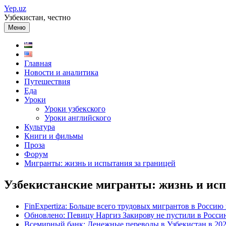
Перейти
Yep.uz
к
Узбекистан, честно
содержимому
Меню
Главная
Новости и аналитика
Путешествия
Еда
Уроки
Уроки узбекского
Уроки английского
Культура
Книги и фильмы
Проза
Форум
Мигранты: жизнь и испытания за границей
Узбекистанские мигранты: жизнь и ис
FinExpertiza: Больше всего трудовых мигрантов в Россию 
Обновлено: Певицу Наргиз Закирову не пустили в Россию
Всемирный банк: Денежные переводы в Узбекистан в 202