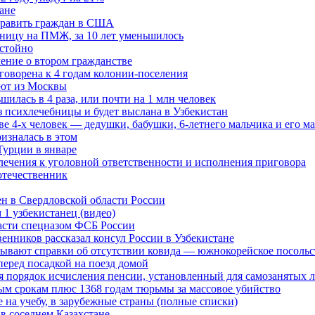
ане
править граждан в США
раницу на ПМЖ, за 10 лет уменьшилось
остойно
ление о втором гражданстве
иговорена к 4 годам колонии-поселения
ют из Москвы
шилась в 4 раза, или почти на 1 млн человек
з психлечебницы и будет выслана в Узбекистан
ве 4-х человек — дедушки, бабушки, 6-летнего мальчика и его м
изналась в этом
Турции в январе
лечения к уголовной ответственности и исполнения приговора
отечественник
ен в Свердловской области России
1 узбекистанец (видео)
асти спецназом ФСБ России
енников рассказал консул России в Узбекистане
лывают справки об отсутствии ковида — южнокорейское посольс
перед посадкой на поезд домой
 порядок исчисления пенсии, установленный для самозанятых л
м срокам плюс 1368 годам тюрьмы за массовое убийство
е на учебу, в зарубежные страны (полные списки)
 в соседнем Казахстане