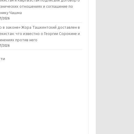
екистан и Кыргызстан подписали договор о
знических отношениях и соглашение по
нику Чашма
7/2026
р в законе» Жора Ташкентский доставлен в
екистан: что известно о Георгии Сорокине и
инениях против него
7/2026
йти