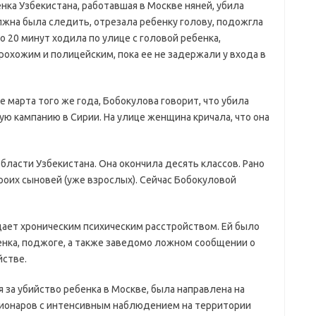
нка Узбекистана, работавшая в Москве няней, убила
жна была следить, отрезала ребенку голову, подожгла
о 20 минут ходила по улице с головой ребенка,
прохожим и полицейским, пока ее не задержали у входа в
е марта того же года, Бобокулова говорит, что убила
ую кампанию в Сирии. На улице женщина кричала, что она
ласти Узбекистана. Она окончила десять классов. Рано
роих сыновей (уже взрослых). Сейчас Бобокуловой
дает хроническим психическим расстройством. Ей было
нка, поджоге, а также заведомо ­ложном сообщении о
йстве.
 за убийство ребенка в Москве, была направлена на
ционаров с интенсивным наблюдением на территории