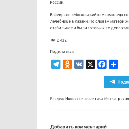
России.
В феврале «Московский комсомолец» соо
лечебнице в Казани. По словам матери 
стабильное и были готовы к ее депорта
2 422
Поделиться
T
O
V
X
Fa
О
el
d
K
c
т
e
n
e
п
Подпи
gr
o
b
р
a
kl
o
а
Раздел:
Новости и аналитика
Метки:
росси
m
as
o
в
sn
k
и
ik
т
Добавить комментарий