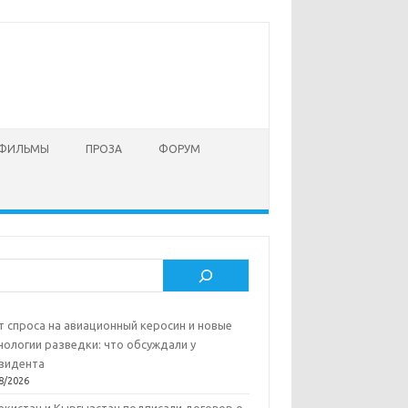
 ФИЛЬМЫ
ПРОЗА
ФОРУМ
ск
т спроса на авиационный керосин и новые
нологии разведки: что обсуждали у
зидента
8/2026