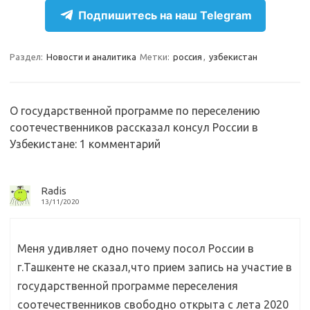
e
n
e
п
Подпишитесь на наш Telegram
gr
o
b
р
a
kl
o
а
Раздел:
Новости и аналитика
Метки:
россия
,
узбекистан
m
as
o
в
sn
k
и
О государственной программе по переселению
ik
т
соотечественников рассказал консул России в
i
ь
Узбекистане
: 1 комментарий
Radis
13/11/2020
Меня удивляет одно почему посол России в
г.Ташкенте не сказал,что прием запись на участие в
государственной программе переселения
соотечественников свободно открыта с лета 2020