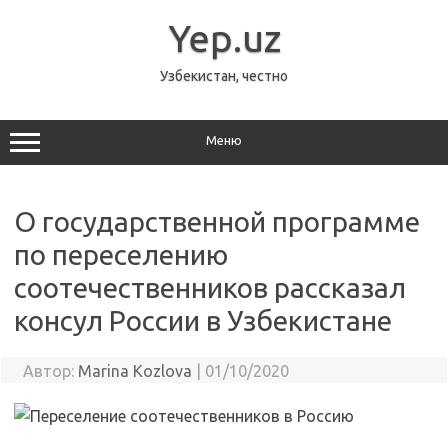
Перейти
к
Yep.uz
содержимому
Узбекистан, честно
Меню
О государственной программе
по переселению
соотечественников рассказал
консул России в Узбекистане
Автор:
Marina Kozlova
|
01/10/2020