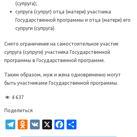
(супруга);
супруга (супруг) отца (матери) участника
Государственной программы и отца (матери) его
супруги (супруга).
Снято ограничение на самостоятельное участие
супруга (супруги) участника Государственной
программы в Государственной программе.
Таким образом, муж и жена одновременно могут
быть участниками Государственной программы.
4 637
Поделиться
T
O
V
X
Fa
О
el
d
K
c
т