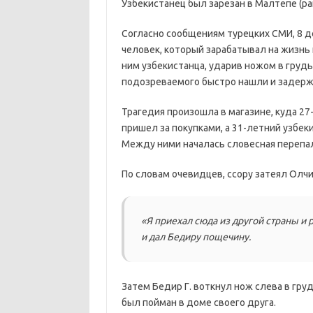
Узбекистанец был зарезан в Малтепе (р
Согласно сообщениям турецких СМИ, 8 д
человек, который зарабатывал на жизнь
ним узбекистанца, ударив ножом в грудь
подозреваемого быстро нашли и задерж
Трагедия произошла в магазине, куда 27
пришел за покупками, а 31-летний узбек
Между ними началась словесная перепал
По словам очевидцев, ссору затеял Олч
«Я приехал сюда из другой страны и 
и дал Бедиру пощечину.
Затем Бедир Г. воткнул нож слева в гру
был пойман в доме своего друга.