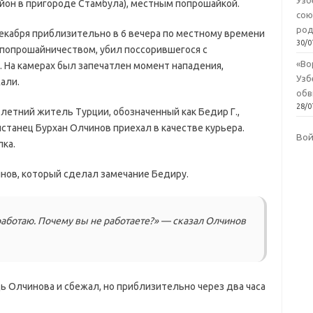
Узб
айон в пригороде Стамбула), местным попрошайкой.
сою
род
екабря приблизительно в 6 вечера по местному времени
30/0
 попрошайничеством, убил поссорившегося с
«Во
. На камерах был запечатлен момент нападения,
Узб
али.
обв
28/0
-летний житель Турции, обозначенный как Бедир Г.,
истанец Бурхан Олчинов приехал в качестве курьера.
Во
ка.
инов, который сделал замечание Бедиру.
работаю. Почему вы не работаете?» — сказал Олчинов
дь Олчинова и сбежал, но приблизительно через два часа