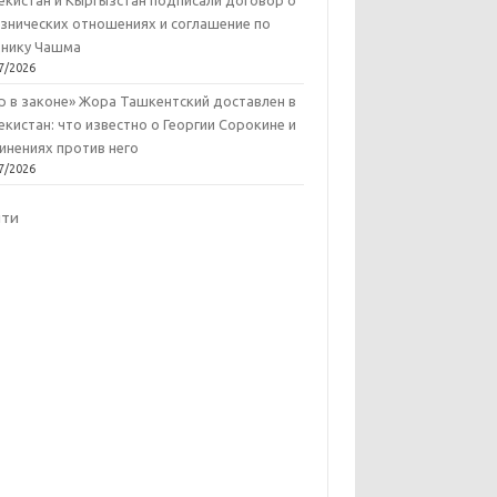
екистан и Кыргызстан подписали договор о
знических отношениях и соглашение по
нику Чашма
7/2026
р в законе» Жора Ташкентский доставлен в
екистан: что известно о Георгии Сорокине и
инениях против него
7/2026
йти