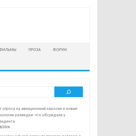
 ФИЛЬМЫ
ПРОЗА
ФОРУМ
ск
т спроса на авиационный керосин и новые
нологии разведки: что обсуждали у
зидента
8/2026