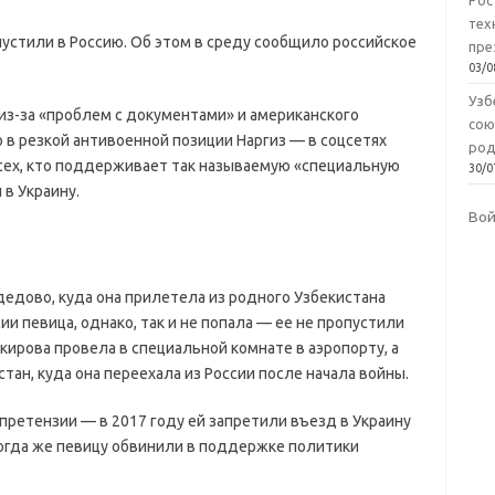
Рос
тех
пустили в Россию. Об этом в среду сообщило российское
пре
03/0
Узб
из-за «проблем с документами» и американского
сою
о в резкой антивоенной позиции Наргиз — в соцсетях
род
всех, кто поддерживает так называемую «специальную
30/0
в Украину.
Во
едово, куда она прилетела из родного Узбекистана
ии певица, однако, так и не попала — ее не пропустили
акирова провела в специальной комнате в аэропорту, а
тан, куда она переехала из России после начала войны.
 претензии — в 2017 году ей запретили въезд в Украину
Тогда же певицу обвинили в поддержке политики