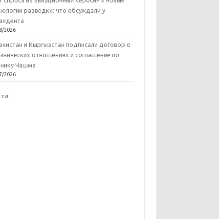
т спроса на авиационный керосин и новые
нологии разведки: что обсуждали у
зидента
8/2026
екистан и Кыргызстан подписали договор о
знических отношениях и соглашение по
нику Чашма
7/2026
йти