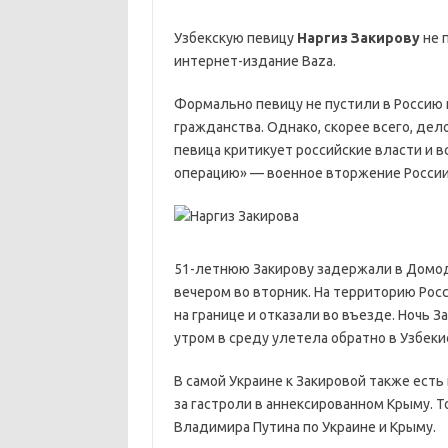
Узбекскую певицу
Наргиз Закирову
не 
интернет-издание Baza.
Формально певицу не пустили в Россию 
гражданства. Однако, скорее всего, дел
певица критикует российские власти и 
операцию» — военное вторжение России 
51-летнюю Закирову задержали в Домод
вечером во вторник. На территорию Росс
на границе и отказали во въезде. Ночь З
утром в среду улетела обратно в Узбекис
В самой Украине к Закировой также есть
за гастроли в аннексированном Крыму. 
Владимира Путина по Украине и Крыму.