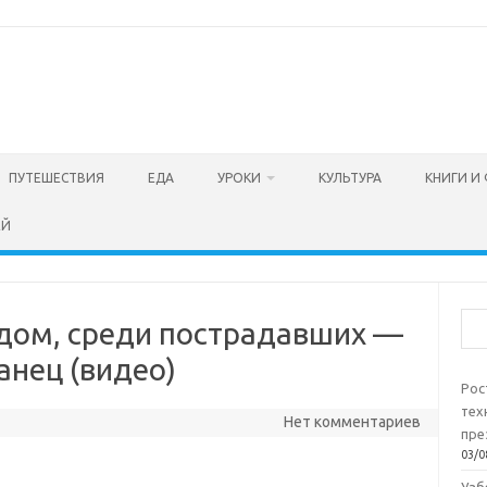
ПУТЕШЕСТВИЯ
ЕДА
УРОКИ
КУЛЬТУРА
КНИГИ И
ЕЙ
Пои
 дом, среди пострадавших —
анец (видео)
Рос
тех
Нет комментариев
пре
03/0