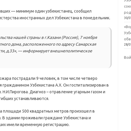
Узб
сою
давших — минимум один узбекистанец, сообщил
род
стерства иностранных дел Узбекистана в понедельник.
30/0
«Во
Узб
ьства нашей страны в г.Казани (Россия), 7 ноября
обв
тного дома, расположенного по адресу Самарская
28/0
сти, д.33», — информирует внешнеполитическое
Во
ожара пострадали 9 человек, в том числе четверо
я гражданином Узбекистана А.Х. Он госпитализирован в
Н.И.Пирогова. Диагноз – отравление угарным газом и
огибших устанавливаются.
на площади 500 квадратных метров произошел в
. В здании проживали граждане Узбекистана и
ших имели временную регистрацию.