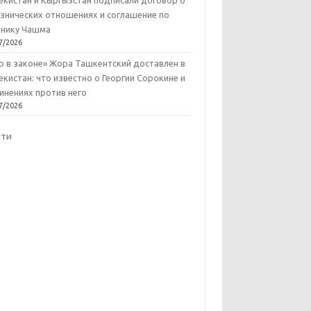
екистан и Кыргызстан подписали договор о
знических отношениях и соглашение по
нику Чашма
7/2026
р в законе» Жора Ташкентский доставлен в
екистан: что известно о Георгии Сорокине и
инениях против него
7/2026
йти