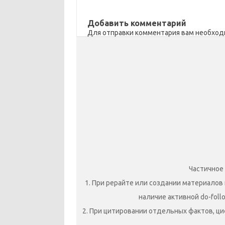
n
o
в
Добавить комментарий
i
k
и
Для отправки комментария вам необхо
k
т
i
ь
Частичное
1. При рерайте или создании материалов 
наличие активной do-foll
2. При цитировании отдельных фактов, ци