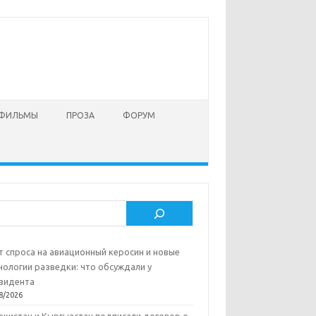
 ФИЛЬМЫ
ПРОЗА
ФОРУМ
ск
т спроса на авиационный керосин и новые
нологии разведки: что обсуждали у
зидента
8/2026