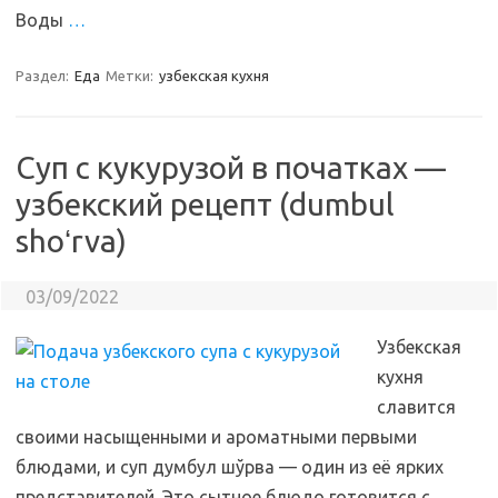
Воды
…
Раздел:
Еда
Метки:
узбекская кухня
Суп с кукурузой в початках —
узбекский рецепт (dumbul
shoʻrva)
03/09/2022
Узбекская
кухня
славится
своими насыщенными и ароматными первыми
блюдами, и суп думбул шўрва — один из её ярких
представителей. Это сытное блюдо готовится с