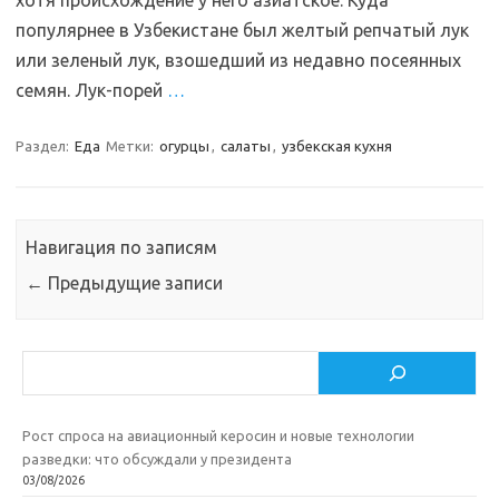
хотя происхождение у него азиатское. Куда
популярнее в Узбекистане был желтый репчатый лук
или зеленый лук, взошедший из недавно посеянных
семян. Лук-порей
…
Раздел:
Еда
Метки:
огурцы
,
салаты
,
узбекская кухня
Навигация по записям
←
Предыдущие записи
Поиск
Рост спроса на авиационный керосин и новые технологии
разведки: что обсуждали у президента
03/08/2026