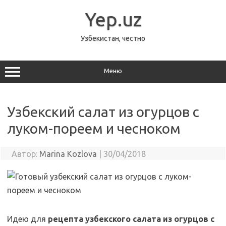
Перейти
к
Yep.uz
содержимому
Узбекистан, честно
Меню
Узбекский салат из огурцов с
луком-пореем и чесноком
Автор:
Marina Kozlova
|
30/04/2018
Идею для
рецепта узбекского салата из огурцов с