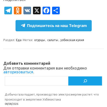
T
O
V
X
Fa
О
el
d
K
c
т
e
n
e
п
Подпишитесь на наш Telegram
gr
o
b
р
a
kl
o
а
Раздел:
Еда
Метки:
огурцы
,
салаты
,
узбекская кухня
m
as
o
в
sn
k
и
ik
т
Добавить комментарий
Для отправки комментария вам необходимо
i
ь
авторизоваться
.
Поиск
Добыча газа падает, производство электроэнергии растет: что
происходит в энергетике Узбекистана
08/08/2026