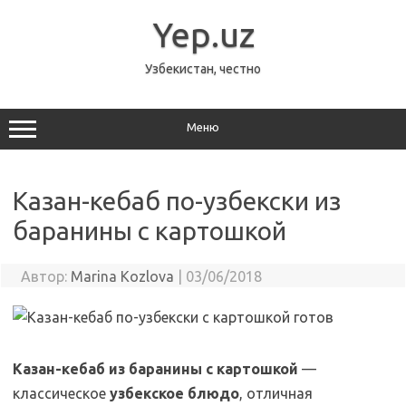
Перейти
к
Yep.uz
содержимому
Узбекистан, честно
Меню
Казан-кебаб по-узбекски из
баранины с картошкой
Автор:
Marina Kozlova
|
03/06/2018
Казан-кебаб из баранины с картошкой
—
классическое
узбекское блюдо
, отличная