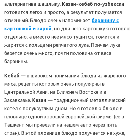
альтернатива шашлыку.
Казан-кебаб по-узбекски
готовится легко и просто, а результат получается
отменный. Блюдо очень напоминает
баранину с
картошкой и зирой
, но для него картошку я готовлю
отдельно, а вместо нее мясо тушится, томится и
жарится с кольцами репчатого лука. Причем лука
берется очень много, почти половина от веса
баранины.
Кебаб
— в широком понимании блюда из жареного
мяса, рецепты которых очень популярны в
Центральной Азии, на Ближнем Востоке и в
Закавказье.
Казан
— традиционный металлический
котел с полукруглым дном. Но я готовлю блюдо в
пловнице одной хорошей европейской фирмы (ее в
Ташкент мы привезли на нашем авто через пять
стран). В этой пловнице блюдо получается не хуже,