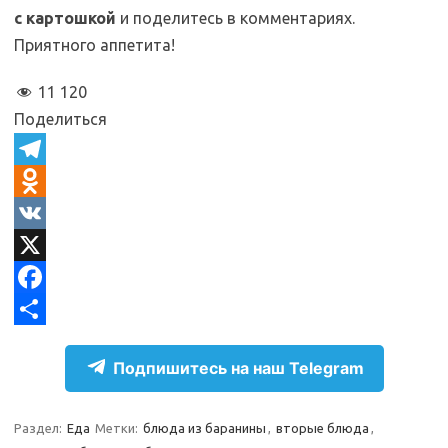
с картошкой
и поделитесь в комментариях.
Приятного аппетита!
11 120
Поделиться
T
e
O
l
d
V
e
n
K
X
g
o
F
r
k
a
О
Подпишитесь на наш Telegram
a
l
c
т
m
a
e
п
Раздел:
Еда
Метки:
блюда из баранины
,
вторые блюда
,
s
b
р