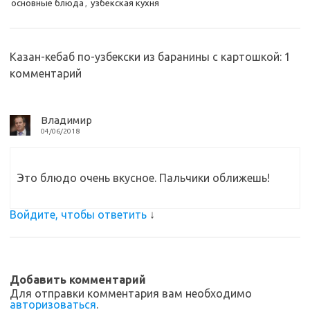
основные блюда
,
узбекская кухня
s
o
а
n
o
в
Казан-кебаб по-узбекски из баранины с картошкой
: 1
i
k
и
комментарий
k
т
i
ь
Владимир
04/06/2018
Это блюдо очень вкусное. Пальчики оближешь!
Войдите, чтобы ответить
↓
Добавить комментарий
Для отправки комментария вам необходимо
авторизоваться
.