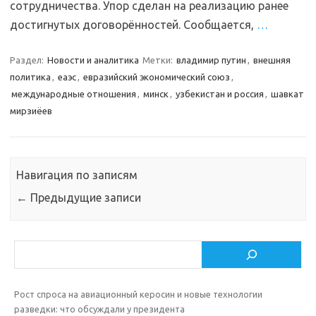
сотрудничества. Упор сделан на реализацию ранее
достигнутых договорённостей. Сообщается,
…
Раздел:
Новости и аналитика
Метки:
владимир путин
,
внешняя
политика
,
еаэс
,
евразийский экономический союз
,
международные отношения
,
минск
,
узбекистан и россия
,
шавкат
мирзиёев
Навигация по записям
←
Предыдущие записи
Поиск
Рост спроса на авиационный керосин и новые технологии
разведки: что обсуждали у президента