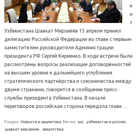
е
н
т
Узбекистана Шавкат Мирзиёев 15 апреля принял
делегацию Российской Федерации во главе с первым
заместителем руководителя Администрации
президента РФ Сергей Кириенко. В ходе встречи были
рассмотрены вопросы реализации договорённостей
на высшем уровне и дальнейшего углубления
стратегического партнёрства и союзничества между
двумя странами, говорится в сообщении пресс-
службы президента Узбекистана. В начале
переговоров российская сторона передала главе
…
Раздел:
Новости и аналитика
Метки:
аэс
,
узбекистан и россия
,
шавкат мирзиёев
,
энергетика