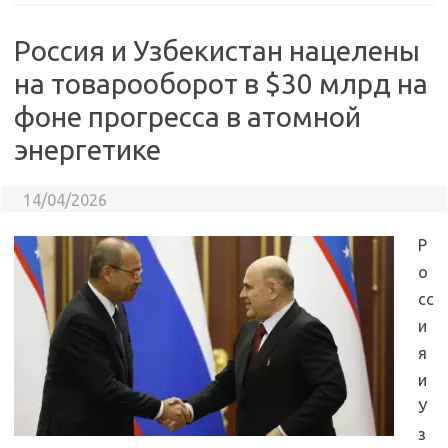
Россия и Узбекистан нацелены
на товарооборот в $30 млрд на
фоне прогресса в атомной
энергетике
14/04/2026
Р
о
сс
и
я
и
У
з