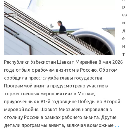
р
ез
и
д
е
н
т
Республики Узбекистан Шавкат Мирзиёев 8 мая 2026
года отбыл с рабочим визитом в Россию. Об этом
сообщила пресс-служба главы государства.
Программой визита предусмотрено участие в
торжественных мероприятиях в Москве,
приуроченных к 81-й годовщине Победы во Второй
мировой войне. Шавкат Мирзиёев направился в
столицу России в рамках рабочего визита. Другие
детали программы визита, включая возможные
…