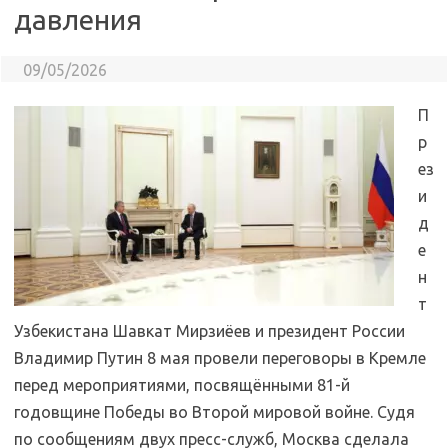
давления
09/05/2026
П
р
ез
и
д
е
н
т
Узбекистана Шавкат Мирзиёев и президент России
Владимир Путин 8 мая провели переговоры в Кремле
перед мероприятиями, посвящёнными 81-й
годовщине Победы во Второй мировой войне. Судя
по сообщениям двух пресс-служб, Москва сделала