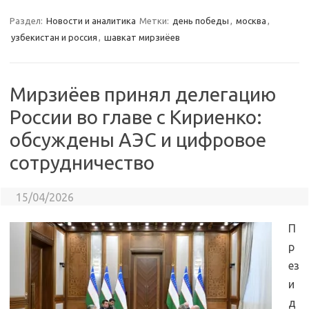
Раздел:
Новости и аналитика
Метки:
день победы
,
москва
,
узбекистан и россия
,
шавкат мирзиёев
Мирзиёев принял делегацию
России во главе с Кириенко:
обсуждены АЭС и цифровое
сотрудничество
15/04/2026
П
р
ез
и
д