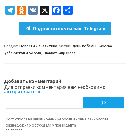
T
O
V
X
Fa
О
el
d
K
c
т
e
n
e
п
Подпишитесь на наш Telegram
gr
o
b
р
a
kl
o
а
Раздел:
Новости и аналитика
Метки:
день победы
,
москва
,
узбекистан и россия
,
шавкат мирзиёев
m
as
o
в
sn
k
и
ik
т
Добавить комментарий
i
ь
Для отправки комментария вам необходимо
авторизоваться
.
Поиск
Рост спроса на авиационный керосин и новые технологии
разведки: что обсуждали у президента