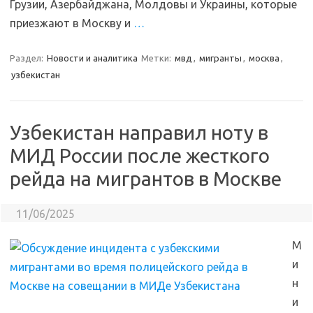
Грузии, Азербайджана, Молдовы и Украины, которые
приезжают в Москву и
…
Раздел:
Новости и аналитика
Метки:
мвд
,
мигранты
,
москва
,
узбекистан
Узбекистан направил ноту в
МИД России после жесткого
рейда на мигрантов в Москве
11/06/2025
М
и
н
и