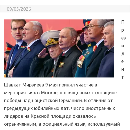
09/05/2026
П
р
ез
и
д
е
н
т
Шавкат Мирзиёев 9 мая принял участие в
мероприятиях в Москве, посвящённых годовщине
победы над нацистской Германией. В отличие от
предыдущих юбилейных дат, число иностранных
лидеров на Красной площади оказалось
ограниченным, а официальный язык, используемый