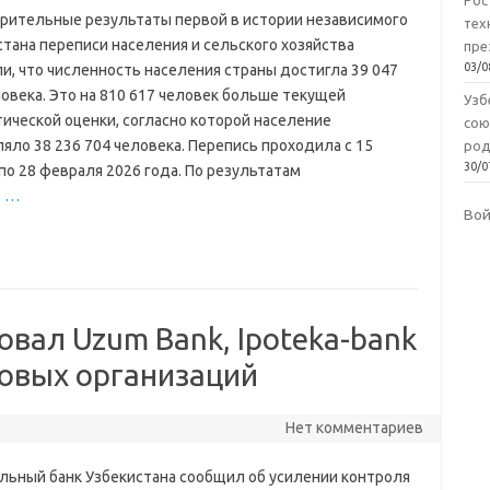
Рос
рительные результаты первой в истории независимого
тех
стана переписи населения и сельского хозяйства
пре
03/0
и, что численность населения страны достигла 39 047
овека. Это на 810 617 человек больше текущей
Узб
тической оценки, согласно которой население
сою
яло 38 236 704 человека. Перепись проходила с 15
род
30/0
по 28 февраля 2026 года. По результатам
о
…
Во
вал Uzum Bank, Ipoteka-bank
совых организаций
Нет комментариев
льный банк Узбекистана сообщил об усилении контроля