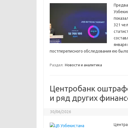
Предва
Узбеки
показал
321 чел
статис
составл
января 
постпереписного обследования ею был
Раздел:
Новости и аналитика
Центробанк оштрафо
и ряд других финан
30/06/2026
Центра