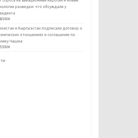
т спроса на авиационный керосин и новые
нологии разведки: что обсуждали у
зидента
8/2026
екистан и Кыргызстан подписали договор о
знических отношениях и соглашение по
нику Чашма
7/2026
йти