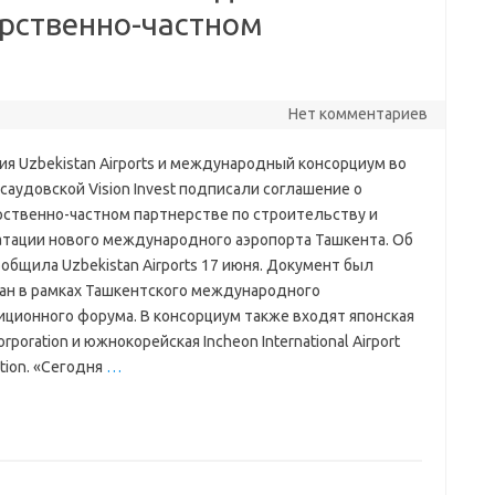
арственно-частном
Нет комментариев
ия Uzbekistan Airports и международный консорциум во
 саудовской Vision Invest подписали соглашение о
рственно-частном партнерстве по строительству и
атации нового международного аэропорта Ташкента. Об
общила Uzbekistan Airports 17 июня. Документ был
ан в рамках Ташкентского международного
иционного форума. В консорциум также входят японская
Corporation и южнокорейская Incheon International Airport
tion. «Сегодня
…