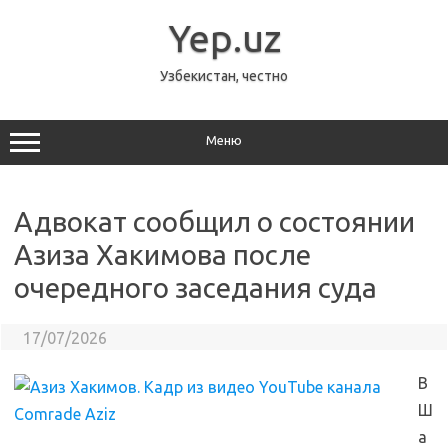
Перейти
к
Yep.uz
содержимому
Узбекистан, честно
Меню
Адвокат сообщил о состоянии
Азиза Хакимова после
очередного заседания суда
17/07/2026
В
Ш
а