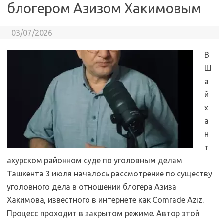
блогером Азизом Хакимовым
03/07/2026
В
Ш
а
й
х
а
н
т
ахурском районном суде по уголовным делам
Ташкента 3 июля началось рассмотрение по существу
уголовного дела в отношении блогера Азиза
Хакимова, известного в интернете как Comrade Aziz.
Процесс проходит в закрытом режиме. Автор этой