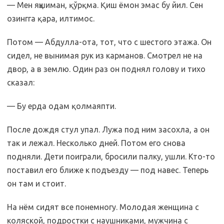
— Мен яҳшиман, қўрқма. Қиш ёмон эмас бу йил. Сен
озингга қара, илтимос.
Потом — Абдулла-ота, тот, что с шестого этажа. Он
сидел, не вынимая рук из карманов. Смотрел не на
двор, а в землю. Один раз он поднял голову и тихо
сказал:
— Бу ерда одам қолмаяпти.
После дождя стул упал. Лужа под ним засохла, а он
так и лежал. Несколько дней. Потом его снова
подняли. Дети поиграли, бросили палку, ушли. Кто-то
поставил его ближе к подъезду — под навес. Теперь
он там и стоит.
На нём сидят все понемногу. Молодая женщина с
коляской, подростки с наушниками, мужчина с