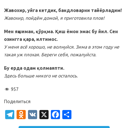
Жавохир, уйга кетдик, бандловарни тайёрладим!
Жавохир, пойдём домой, я приготовила плов!
Мен яҳшиман, қўрқма. Қиш ёмон эмас бу йил. Сен
озингга қара, илтимос.
У меня всё хорошо, не волнуйся. Зима в этом году не
такая уж плохая. Береги себя, пожалуйста.
Бу ерда одам қолмаяпти.
Здесь больше никого не осталось.
957
Поделиться
T
O
V
X
Fa
О
el
d
K
c
т