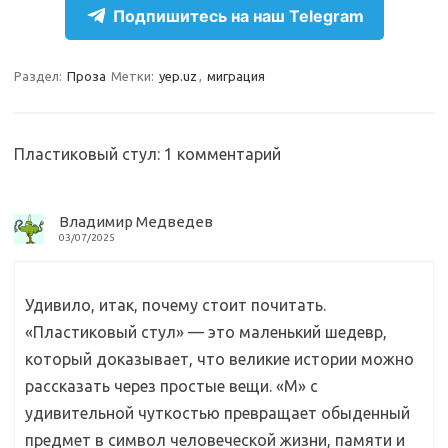
e
n
e
п
Подпишитесь на наш Telegram
gr
o
b
р
a
kl
o
а
Раздел:
Проза
Метки:
yep.uz
,
миграция
m
as
o
в
sn
k
и
Пластиковый стул
: 1 комментарий
ik
т
i
ь
Владимир Медведев
03/07/2025
Удивило, итак, почему стоит почитать.
«Пластиковый стул» — это маленький шедевр,
который доказывает, что великие истории можно
рассказать через простые вещи. «М» с
удивительной чуткостью превращает обыденный
предмет в символ человеческой жизни, памяти и