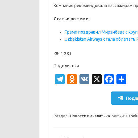
Компания рекомендовала пассажирам пр
Статьи по теме
:
Трамп поздравил Мирзиёева с крупн
Uzbekistan Airways стала облетать 
1 281
Поделиться
T
O
V
X
Fa
О
el
d
K
c
т
e
n
e
п
Подпи
gr
o
b
р
a
kl
o
а
Раздел:
Новости и аналитика
Метки:
uzbeki
m
as
o
в