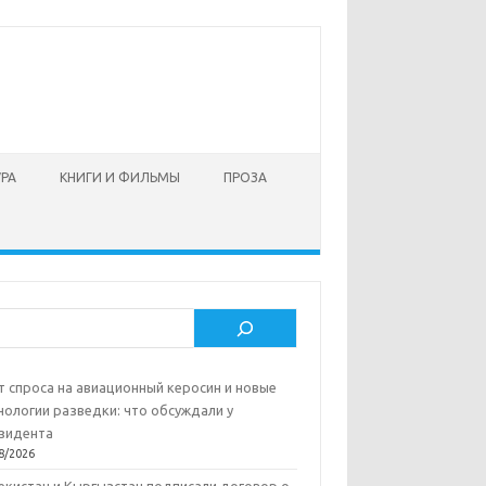
УРА
КНИГИ И ФИЛЬМЫ
ПРОЗА
ск
т спроса на авиационный керосин и новые
нологии разведки: что обсуждали у
зидента
8/2026