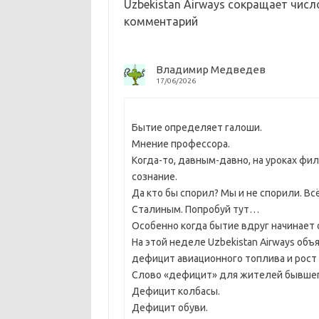
sn
k
и
Uzbekistan Airways сокращает числ
ik
т
комментарий
i
ь
Владимир Медведев
17/06/2026
Бытие определяет галоши.
Мнение профессора.
Когда-то, давным-давно, на уроках фи
сознание.
Да кто бы спорил? Мы и не спорили. Вс
Сталиным. Попробуй тут…
Особенно когда бытие вдруг начинает 
На этой неделе Uzbekistan Airways объ
дефицит авиационного топлива и рост 
Слово «дефицит» для жителей бывшег
Дефицит колбасы.
Дефицит обуви.