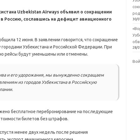
Узб
сою
стана Uzbekistan Airways объявил о сокращении
род
 в Россию, сославшись на дефицит авиационного
30/0
«Во
Узб
бщила 12 июня. В заявлении говорится, что сокращение
обв
 городами Узбекистана и Российской Федерации. При
28/0
нно рейсы будут уменьшены или отменены.
Во
ива и его удорожания, мы вынужденно сокращаем
влениям из городов Узбекистана в Российскую
пании.
жено бесплатное перебронирование на последующие
стоимости билетов без штрафов.
 спустя менее двух недель после решения
ть экспорт авиационного керосина.