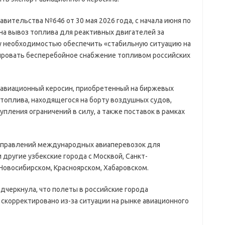
вительства №646 от 30 мая 2026 года, с начала июня по
на вывоз топлива для реактивных двигателей за
у необходимостью обеспечить «стабильную ситуацию на
ировать бесперебойное снабжение топливом российских
а авиационный керосин, приобретенный на биржевых
топлива, находящегося на борту воздушных судов,
ления ограничений в силу, а также поставок в рамках
направлений международных авиаперевозок для
 другие узбекские города с Москвой, Санкт-
Новосибирском, Красноярском, Хабаровском.
одчеркнула, что полеты в российские города
скорректировано из-за ситуации на рынке авиационного