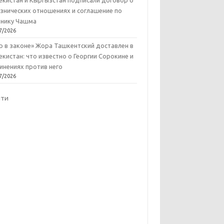
екистан и Кыргызстан подписали договор о
знических отношениях и соглашение по
нику Чашма
7/2026
р в законе» Жора Ташкентский доставлен в
екистан: что известно о Георгии Сорокине и
инениях против него
7/2026
йти