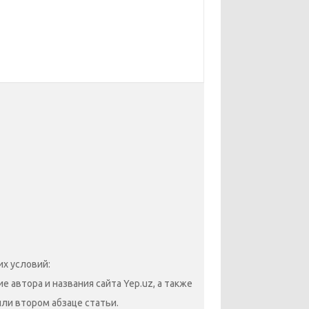
х условий:
 автора и названия сайта Yep.uz, а также
или втором абзаце статьи.