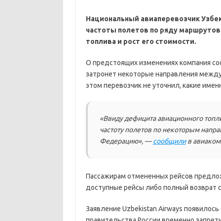
Национальный авиаперевозчик Узбеки
частоты полетов по ряду маршрутов
топлива и рост его стоимости.
О предстоящих изменениях компания соо
затронет некоторые направления между
этом перевозчик не уточнил, какие име
«Ввиду дефицита авиационного топл
частоту полетов по некоторым напра
Федерацию», —
сообщили
в авиаком
Пассажирам отмененных рейсов предло
доступные рейсы либо полный возврат 
Заявление Uzbekistan Airways появилось
правительства России временно запрети