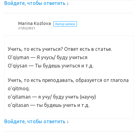
Войдите, чтобы ответить
↓
Marina Kozlova
Автор записи
27/02/2021
Учить, то есть учиться? Ответ есть в статье.
O’qiyman — Я учусь/ буду учиться
O’qiysan — Ты будешь учиться и т.д.
Учить, то есть преподавать, образуется от глагола
o’qitmoq.
o’qitaman — я учу/ буду учить (научу)
o’qitasan — ты будешь учить и т.д.
Войдите, чтобы ответить
↓