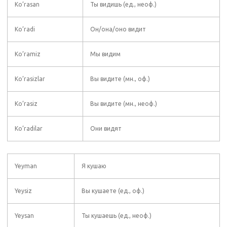
Ko’rasan
Ты видишь (ед., неоф.)
Ko’radi
Он/она/оно видит
Ko’ramiz
Мы видим
Ko’rasizlar
Вы видите (мн., оф.)
Ko’rasiz
Вы видите (мн., неоф.)
Ko’radilar
Они видят
Yeyman
Я кушаю
Yeysiz
Вы кушаете (ед., оф.)
Yeysan
Ты кушаешь (ед., неоф.)