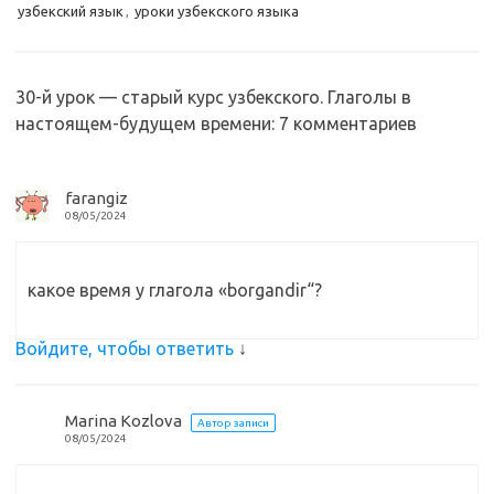
узбекский язык
,
уроки узбекского языка
s
o
а
n
o
в
30-й урок — старый курс узбекского. Глаголы в
i
k
и
настоящем-будущем времени
: 7 комментариев
k
т
i
ь
farangiz
08/05/2024
какое время у глагола «borgandir“?
Войдите, чтобы ответить
↓
Marina Kozlova
Автор записи
08/05/2024