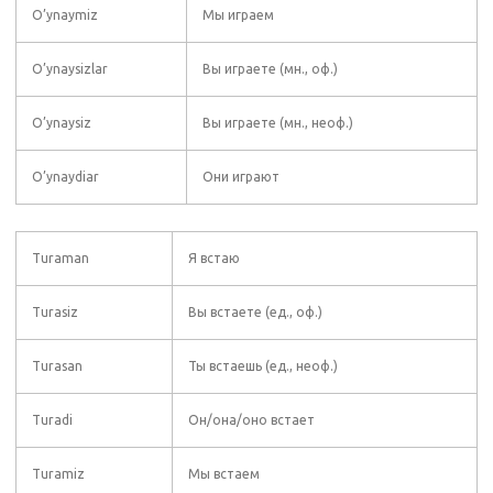
O’ynaymiz
Мы играем
O’ynaysizlar
Вы играете (мн., оф.)
O’ynaysiz
Вы играете (мн., неоф.)
O’ynaydiar
Они играют
Turaman
Я встаю
Turasiz
Вы встаете (ед., оф.)
Turasan
Ты встаешь (ед., неоф.)
Turadi
Он/она/оно встает
Turamiz
Мы встаем