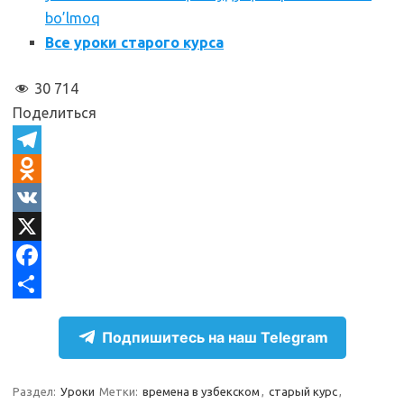
bo’lmoq
Все уроки старого курса
30 714
Поделиться
T
e
O
l
d
V
e
n
K
X
g
o
F
r
k
a
О
Подпишитесь на наш Telegram
a
l
c
т
m
a
e
п
Раздел:
Уроки
Метки:
времена в узбекском
,
старый курс
,
s
b
р