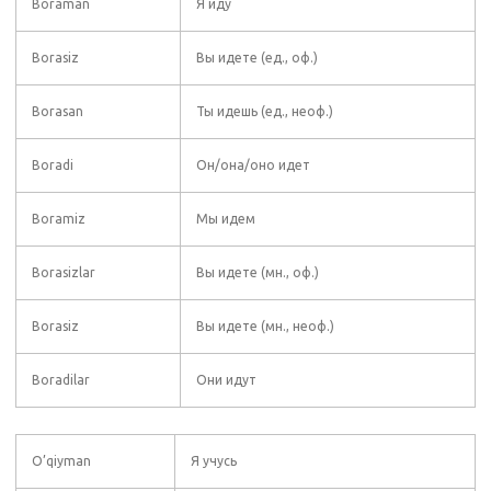
Boraman
Я иду
Borasiz
Вы идете (ед., оф.)
Borasan
Ты идешь (ед., неоф.)
Boradi
Он/она/оно идет
Boramiz
Мы идем
Borasizlar
Вы идете (мн., оф.)
Borasiz
Вы идете (мн., неоф.)
Boradilar
Они идут
O’qiyman
Я учусь