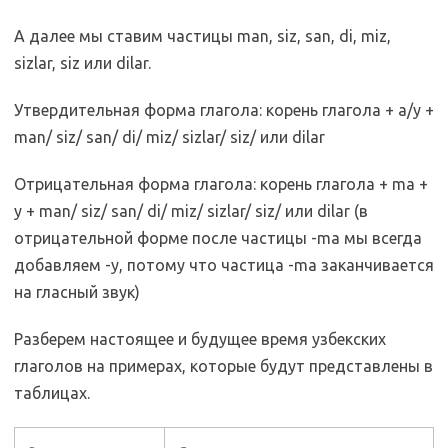
А далее мы ставим частицы man, siz, san, di, miz,
sizlar, siz или dilar.
Утвердительная форма глагола: корень глагола + a/y +
man/ siz/ san/ di/ miz/ sizlar/ siz/ или dilar
Отрицательная форма глагола: корень глагола + ma +
y + man/ siz/ san/ di/ miz/ sizlar/ siz/ или dilar (в
отрицательной форме после частицы -ma мы всегда
добавляем -y, потому что частица -ma заканчивается
на гласный звук)
Разберем настоящее и будущее время узбекских
глаголов на примерах, которые будут представлены в
таблицах.