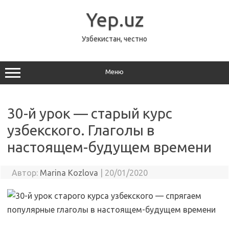
Перейти
к
Yep.uz
содержимому
Узбекистан, честно
Меню
30-й урок — старый курс
узбекского. Глаголы в
настоящем-будущем времени
Автор:
Marina Kozlova
|
20/01/2020