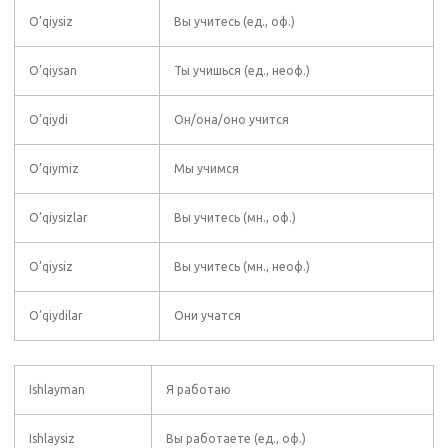
O’qiysiz
Вы учитесь (ед., оф.)
O’qiysan
Ты учишься (ед., неоф.)
O’qiydi
Он/она/оно учится
O’qiymiz
Мы учимся
O’qiysizlar
Вы учитесь (мн., оф.)
O’qiysiz
Вы учитесь (мн., неоф.)
O’qiydilar
Они учатся
Ishlayman
Я работаю
Ishlaysiz
Вы работаете (ед., оф.)