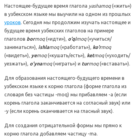
Настоящее-будущее время глагола
yashamoq
(«жить»)
в узбекском языке мы выучили на одном из прошлых
уроков
. Сегодня мы продолжим изучать настоящее и
будущее время узбекских глаголов на примере
глаголов
bor
moq
(«идти»),
o’qi
moq
(«учиться/
заниматься»),
ishla
moq
(«работать»),
ko’r
moq
(«видеть»),
ye
moq
(«кушать/есть»),
ket
moq
(«уходить/
уезжать»),
o’yna
moq
(«играть») и
tur
moq
(«вставать»).
Для образования настоящего-будущего времени в
узбекском языке к корню глагола (форме глагола из
словаря без частицы -moq) мы прибавляем -a (если
корень глагола заканчивается на согласный звук) или
-y (если корень оканчивается на гласный звук).
Для создания отрицательной формы мы прямо к
корню глагола добавляем частицу -ma.