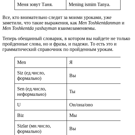
Меня зовут Таня.
Mening ismim Tanya.
Все, кто внимательно следит за моими уроками, уже
заметили, что такие выражения, как
Men Toshkentdanman
и
Men Toshkentda yashayman
взаимозаменяемы.
Теперь обещанный словарик, в котором вы найдете не только
пройденные слова, но и фразы, и падежи. То есть это и
грамматический справочник по пройденным урокам.
Men
Я
Siz (ед.число,
Вы
формально)
Sen (ед.число,
Ты
неформально)
U
Он/она/оно
Biz
Мы
Sizlar (мн.число,
Вы
формально)