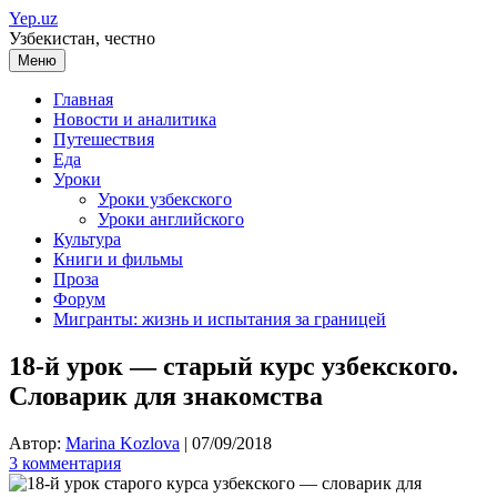
Перейти
Yep.uz
к
Узбекистан, честно
содержимому
Меню
Главная
Новости и аналитика
Путешествия
Еда
Уроки
Уроки узбекского
Уроки английского
Культура
Книги и фильмы
Проза
Форум
Мигранты: жизнь и испытания за границей
18-й урок — старый курс узбекского.
Словарик для знакомства
Автор:
Marina Kozlova
|
07/09/2018
3 комментария