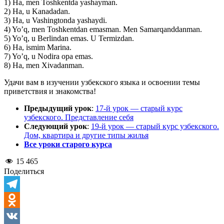
1) Ha, men Toshkentda yashayman.
2) Ha, u Kanadadan.
3) Ha, u Vashingtonda yashaydi.
4) Yo’q, men Toshkentdan emasman. Men Samarqanddanman.
5) Yo’q, u Berlindan emas. U Termizdan.
6) Ha, ismim Marina.
7) Yo’q, u Nodira opa emas.
8) Ha, men Xivadanman.
Удачи вам в изучении узбекского языка и освоении темы
приветствия и знакомства!
Предыдущий урок
:
17-й урок — старый курс
узбекского. Представление себя
Следующий урок
:
19-й урок — старый курс узбекского.
Дом, квартира и другие типы жилья
Все уроки старого курса
15 465
Поделиться
Telegram
Odnoklassniki