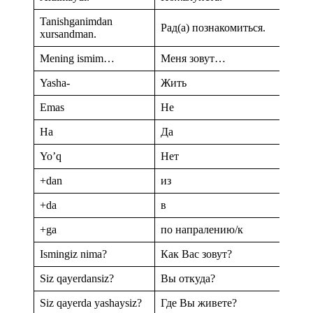
Tanishganimdan
Рад(а) познакомиться.
xursandman.
Mening ismim…
Меня зовут…
Yasha-
Жить
Emas
Не
Ha
Да
Yo’q
Нет
+dan
из
+da
в
+ga
по напралению/к
Ismingiz nima?
Как Вас зовут?
Siz qayerdansiz?
Вы откуда?
Siz qayerda yashaysiz?
Где Вы живете?