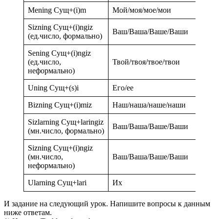
Mening Сущ+(i)m
Мой/моя/мое/мои
Sizning Сущ+(i)ngiz
Ваш/Ваша/Ваше/Ваши
(ед.число, формально)
Sening Сущ+(i)ngiz
(ед.число,
Твой/твоя/твое/твои
неформально)
Uning Сущ+(s)i
Его/ее
Bizning Сущ+(i)miz
Наш/наша/наше/наши
Sizlarning Сущ+laringiz
Ваш/Ваша/Ваше/Ваши
(мн.число, формально)
Sizning Сущ+(i)ngiz
(мн.число,
Ваш/Ваша/Ваше/Ваши
неформально)
Ularning Сущ+lari
Их
И задание на следующий урок. Напишите вопросы к данным
ниже ответам.