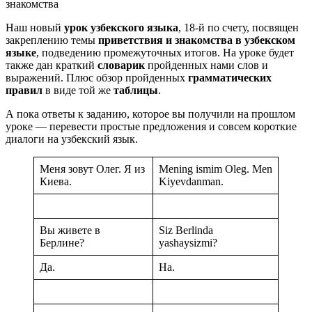
Наш новый
урок узбекского языка
, 18-й по счету, посвящен
закреплению темы
приветствия и знакомства в узбекском
языке
, подведению промежуточных итогов. На уроке будет
также дан краткий
словарик
пройденных нами слов и
выражений. Плюс обзор пройденных
грамматических
правил
в виде той же
таблицы
.
А пока ответы к заданию, которое вы получили на прошлом
уроке — перевести простые предложения и совсем короткие
диалоги на узбекский язык.
Меня зовут Олег. Я из
Mening ismim Oleg. Men
Киева.
Kiyevdanman.
Вы живете в
Siz Berlinda
Берлине?
yashaysizmi?
Да.
Ha.