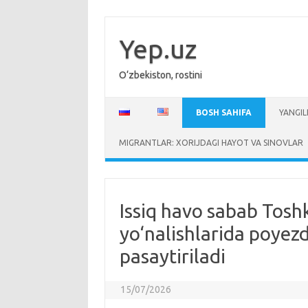
Skip
to
content
Yep.uz
O‘zbekiston, rostini
BOSH SAHIFA
YANGIL
MIGRANTLAR: XORIJDAGI HAYOT VA SINOVLAR
Issiq havo sabab Tosh
yo‘nalishlarida poyez
pasaytiriladi
15/07/2026