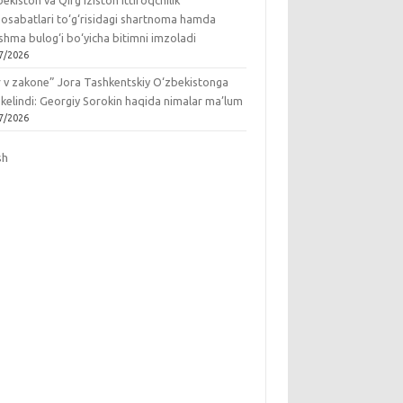
ekiston va Qirg‘iziston ittifoqchilik
osabatlari to‘g‘risidagi shartnoma hamda
hma bulog‘i bo‘yicha bitimni imzoladi
7/2026
r v zakone” Jora Tashkentskiy O‘zbekistonga
 kelindi: Georgiy Sorokin haqida nimalar ma’lum
7/2026
sh