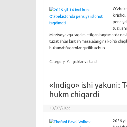
O‘zbekis
kirishdi
pensiyal
tuzilish
Mirziyoyevga taqdim etilgan taqdimotda navba
tuzatishlar kiritish masalalarigina ko‘rib chiq
hukumat fuqarolar qarilik uchun
…
Category:
Yangiliklar va tahlil
«Indigo» ishi yakuni: 
hukm chiqardi
13/07/2026
2026 yil