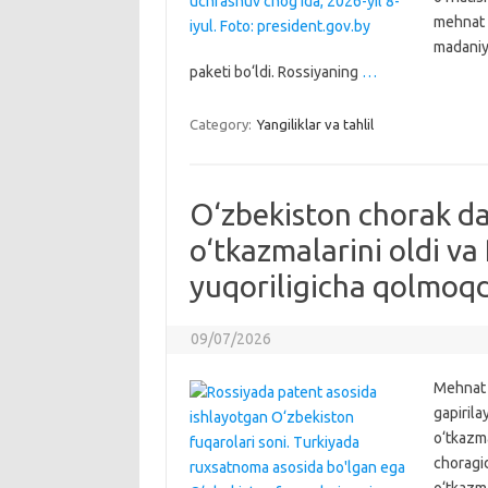
mehnat m
madaniya
paketi bo‘ldi. Rossiyaning
…
Category:
Yangiliklar va tahlil
O‘zbekiston chorak da
o‘tkazmalarini oldi va
yuqoriligicha qolmoq
09/07/2026
Mehnat m
gapiril
o‘tkazma
choragid