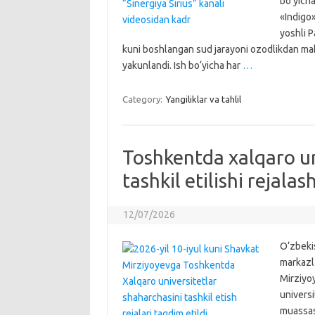
bo‘yicha
«Indigo»
yoshli P
kuni boshlangan sud jarayoni ozodlikdan mahr
yakunlandi. Ish bo‘yicha har
…
Category:
Yangiliklar va tahlil
Toshkentda xalqaro un
tashkil etilishi rejala
12/07/2026
O‘zbeki
markazla
Mirziyoy
universi
muassasa