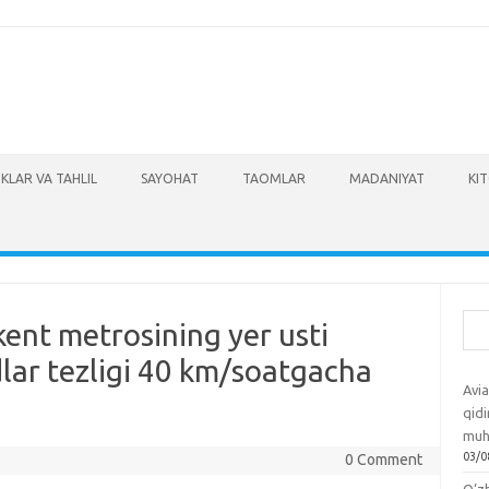
IKLAR VA TAHLIL
SAYOHAT
TAOMLAR
MADANIYAT
KI
Izla
kent metrosining yer usti
dlar tezligi 40 km/soatgacha
Avia
qidi
muh
03/0
0 Comment