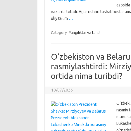
asosida 
nazarda tutadi. Agar ushbu tashabbuslar ama
oliy ta’lim
…
Category:
Yangiliklar va tahlil
O‘zbekiston va Belarus
rasmiylashtirdi: Mirzi
ortida nima turibdi?
10/07/2026
O‘zbekis
rasmiy t
munosab
Lukashen
o‘rnatis