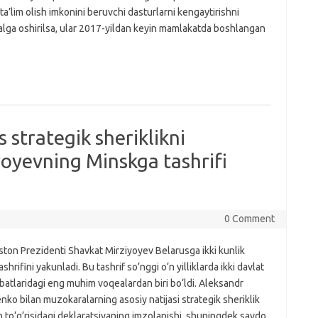
ta’lim olish imkonini beruvchi dasturlarni kengaytirishni
lga oshirilsa, ular 2017-yildan keyin mamlakatda boshlangan
 strategik sheriklikni
yoyevning Minskga tashrifi
0 Comment
ton Prezidenti Shavkat Mirziyoyev Belarusga ikki kunlik
ashrifini yakunladi. Bu tashrif so‘nggi o‘n yilliklarda ikki davlat
atlaridagi eng muhim voqealardan biri bo‘ldi. Aleksandr
ko bilan muzokaralarning asosiy natijasi strategik sheriklik
h to‘g‘risidagi deklaratsiyaning imzolanishi, shuningdek savdo,