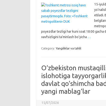
15-iyul
yo‘nalis
etiladi.
belgila
metropol
poyezdlar tezligi har kuni soat 18:00 gacha
xavfsizligini ta’minlash bo‘yicha
…
Category:
Yangiliklar va tahlil
O‘zbekiston mustaqilli
islohotiga tayyorgarli
davlat qo‘shimcha bad
yangi mablag‘lar
15/07/2026