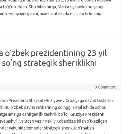
lari kelib tushdi, shundan qariyb 2,75 milliard dollari Rossiya
a to‘g‘ri kelgan. Shu bilan birga, Markaziy bankning yangi
kin kengayayotganini, mamlakat ichida esa ishchi kuchiga
…
 o‘zbek prezidentining 23 yil
n so‘ng strategik sheriklikni
0 Comment
ton Prezidenti Shavkat Mirziyoyev Gruziyaga davlat tashrifini
i. Bu o‘zbek davlat rahbarining so‘nggi 23 yil ichida ushbu
ga amalga oshirgan ilk tashrifi bo‘ldi. Gruziya Prezidenti
avelashvili va Bosh vazir Irakliy Kobaxidze bilan o‘tkazilgan
lar yakunida tomonlar strategik sheriklik o‘rnatish