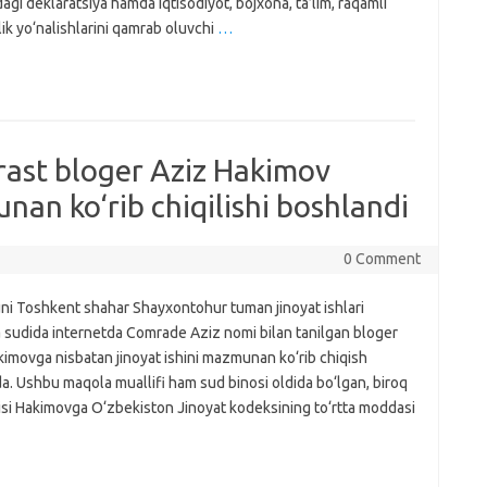
idagi deklaratsiya hamda iqtisodiyot, bojxona, ta’lim, raqamli
ik yo‘nalishlarini qamrab oluvchi
…
rast bloger Aziz Hakimov
nan ko‘rib chiqilishi boshlandi
0 Comment
uni Toshkent shahar Shayxontohur tuman jinoyat ishlari
a sudida internetda Comrade Aziz nomi bilan tanilgan bloger
imovga nisbatan jinoyat ishini mazmunan ko‘rib chiqish
a. Ushbu maqola muallifi ham sud binosi oldida bo‘lgan, biroq
jlisi Hakimovga O‘zbekiston Jinoyat kodeksining to‘rtta moddasi