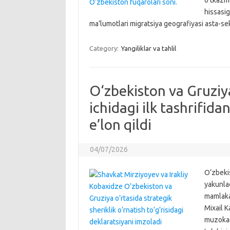
o‘tkazma
hissasig
ma’lumotlari migratsiya geografiyasi asta-se
Category:
Yangiliklar va tahlil
O‘zbekiston va Gruziya
ichidagi ilk tashrifida
e’lon qildi
04/07/2026
O‘zbekis
yakunlad
mamlakat
Mixail K
muzokara