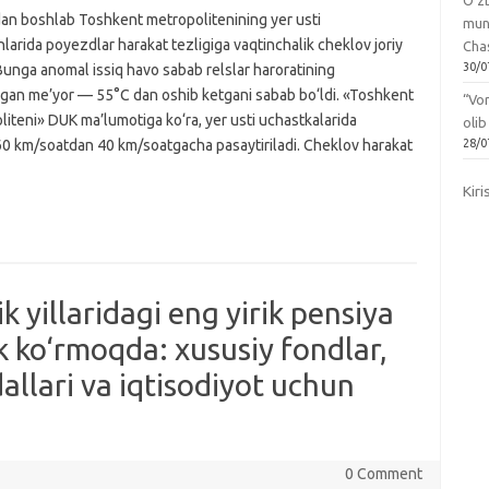
O‘zb
dan boshlab Toshkent metropolitenining yer usti
mun
hlarida poyezdlar harakat tezligiga vaqtinchalik cheklov joriy
Chas
30/0
 Bunga anomal issiq havo sabab relslar haroratining
ngan me’yor — 55°C dan oshib ketgani sabab bo‘ldi. «Toshkent
“Vo
iteni» DUK ma’lumotiga ko‘ra, yer usti uchastkalarida
olib
 60 km/soatdan 40 km/soatgacha pasaytiriladi. Cheklov harakat
28/0
Kiri
k yillaridagi eng yirik pensiya
k ko‘rmoqda: xususiy fondlar,
allari va iqtisodiyot uchun
0 Comment