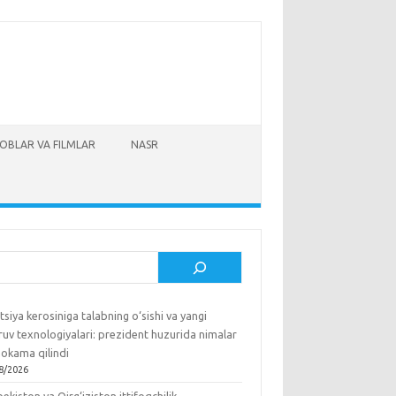
TOBLAR VA FILMLAR
NASR
sh
tsiya kerosiniga talabning o‘sishi va yangi
ruv texnologiyalari: prezident huzurida nimalar
okama qilindi
8/2026