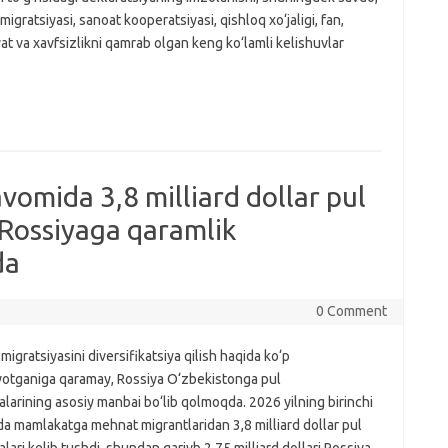
igratsiyasi, sanoat kooperatsiyasi, qishloq xo‘jaligi, fan,
t va xavfsizlikni qamrab olgan keng ko‘lamli kelishuvlar
vomida 3,8 milliard dollar pul
 Rossiyaga qaramlik
da
0 Comment
igratsiyasini diversifikatsiya qilish haqida ko‘p
ayotganiga qaramay, Rossiya O‘zbekistonga pul
larining asosiy manbai bo‘lib qolmoqda. 2026 yilning birinchi
a mamlakatga mehnat migrantlaridan 3,8 milliard dollar pul