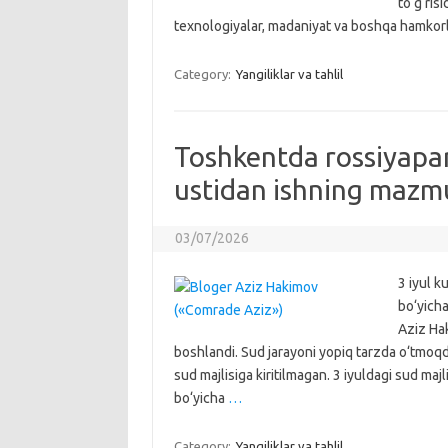
to‘g‘ris
texnologiyalar, madaniyat va boshqa hamkorl
Category:
Yangiliklar va tahlil
Toshkentda rossiyapa
ustidan ishning mazmu
03/07/2026
3 iyul k
bo‘yich
Aziz Hak
boshlandi. Sud jarayoni yopiq tarzda o‘tmoqd
sud majlisiga kiritilmagan. 3 iyuldagi sud ma
bo‘yicha
…
Category:
Yangiliklar va tahlil