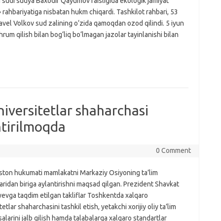
 sudi sudya Baxodir Qayumov raisligida ekologik jamiyat
 rahbariyatiga nisbatan hukm chiqardi. Tashkilot rahbari, 53
avel Volkov sud zalining o‘zida qamoqdan ozod qilindi. 5 iyun
um qilish bilan bog‘liq bo‘lmagan jazolar tayinlanishi bilan
iversitetlar shaharchasi
shtirilmoqda
0 Comment
ston hukumati mamlakatni Markaziy Osiyoning ta’lim
ridan biriga aylantirishni maqsad qilgan. Prezident Shavkat
evga taqdim etilgan takliflar Toshkentda xalqaro
tetlar shaharchasini tashkil etish, yetakchi xorijiy oliy ta’lim
larini jalb qilish hamda talabalarga xalqaro standartlar