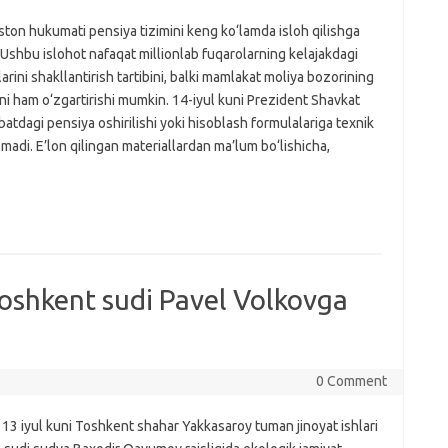
ton hukumati pensiya tizimini keng ko‘lamda isloh qilishga
. Ushbu islohot nafaqat millionlab fuqarolarning kelajakdagi
arini shakllantirish tartibini, balki mamlakat moliya bozorining
ini ham o‘zgartirishi mumkin. 14-iyul kuni Prezident Shavkat
tdagi pensiya oshirilishi yoki hisoblash formulalariga texnik
ilmadi. E’lon qilingan materiallardan ma’lum bo‘lishicha,
Toshkent sudi Pavel Volkovga
0 Comment
 13 iyul kuni Toshkent shahar Yakkasaroy tuman jinoyat ishlari