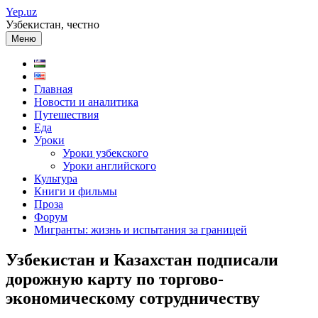
Перейти
Yep.uz
к
Узбекистан, честно
содержимому
Меню
Главная
Новости и аналитика
Путешествия
Еда
Уроки
Уроки узбекского
Уроки английского
Культура
Книги и фильмы
Проза
Форум
Мигранты: жизнь и испытания за границей
Узбекистан и Казахстан подписали
дорожную карту по торгово-
экономическому сотрудничеству