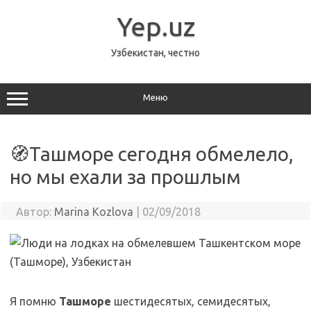
Перейти
к
Yep.uz
содержимому
Узбекистан, честно
Меню
🧭Ташморе сегодня обмелело,
но мы ехали за прошлым
Автор:
Marina Kozlova
|
02/09/2018
Я помню
Ташморе
шестидесятых, семидесятых,