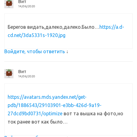
Вит
14/06/2020
Берегов видать,далеко,далеко.Было…
https://a.d-
cd.net/3da5331s-1920.jpg
Войдите, чтобы ответить
↓
Вит
14/06/2020
https://avatars.mds.yandex.net/get-
pdb/1886543/29103901-e3bb-426d-9a19-
27dcd9bd0731/optimize
вот та вышка на фото,но
ток ранее вот как было…