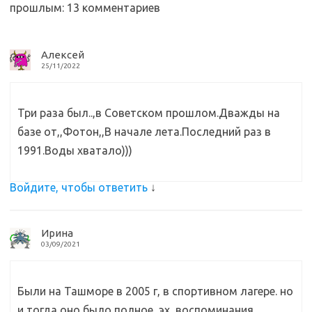
прошлым
: 13 комментариев
k
т
i
ь
Алексей
25/11/2022
Три раза был..,в Советском прошлом.Дважды на
базе от,,Фотон,,В начале лета.Последний раз в
1991.Воды хватало)))
Войдите, чтобы ответить
↓
Ирина
03/09/2021
Были на Ташморе в 2005 г, в спортивном лагере. но
и тогда оно было полное, эх, воспоминания..