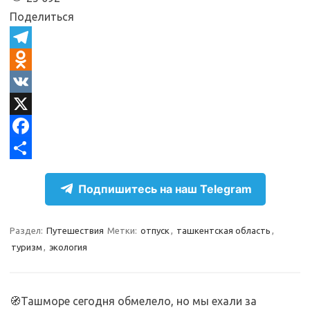
Поделиться
T
e
O
l
d
V
e
n
K
X
g
o
F
r
k
a
О
Подпишитесь на наш Telegram
a
l
c
т
m
a
e
п
Раздел:
Путешествия
Метки:
отпуск
,
ташкентская область
,
s
b
р
туризм
,
экология
s
o
а
n
o
в
🧭Ташморе сегодня обмелело, но мы ехали за
i
k
и