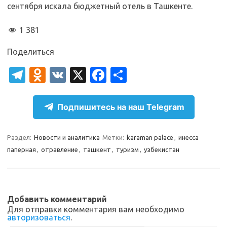
сентября искала бюджетный отель в Ташкенте.
1 381
Поделиться
T
O
V
X
Fa
О
el
d
K
c
т
e
n
e
п
Подпишитесь на наш Telegram
gr
o
b
р
a
kl
o
а
Раздел:
Новости и аналитика
Метки:
karaman palace
,
инесса
паперная
,
отравление
,
ташкент
,
туризм
,
узбекистан
m
as
o
в
sn
k
и
ik
т
Добавить комментарий
i
ь
Для отправки комментария вам необходимо
авторизоваться
.