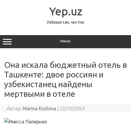
Перейти
к
Yep.uz
содержимому
Узбекистан, честно
Меню
Она искала бюджетный отель в
Ташкенте: двое россиян и
узбекистанец найдены
мертвыми в отеле
Автор:
Marina Kozlova
|
22/10/2024