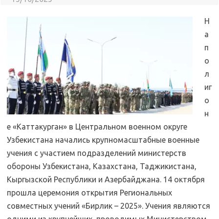
Н
а
п
о
л
иг
о
н
е «Каттакурган» в Центральном военном округе
Узбекистана начались крупномасштабные военные
учения с участием подразделений министерств
обороны Узбекистана, Казахстана, Таджикистана,
Кыргызской Республики и Азербайджана. 14 октября
прошла церемония открытия Региональных
совместных учений «Бирлик – 2025». Учения являются