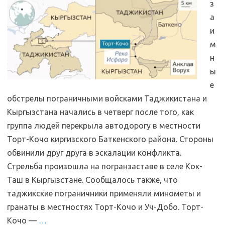
з
а
и
м
н
ы
е
обстрелы пограничными войсками Таджикистана и
Кыргызстана начались в четверг после того, как
группа людей перекрыла автодорогу в местности
Торт-Кочо киргизского Баткенского района. Стороны
обвинили друг друга в эскалации конфликта.
Стрельба произошла на погранзаставе в селе Кок-
Таш в Кыргызстане. Сообщалось также, что
таджикские пограничники применяли минометы и
гранаты в местностях Торт-Кочо и Уч-Добо. Торт-
Кочо —
…