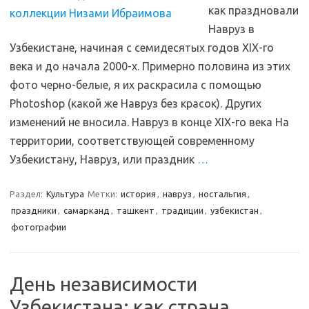
как праздновали
Навруз в
Узбекистане, начиная с семидесятых годов XIX-го
века и до начала 2000-х. Примерно половина из этих
фото черно-белые, я их раскрасила с помощью
Photoshop (какой же Навруз без красок). Других
изменений не вносила. Навруз в конце XIX-го века На
территории, соответствующей современному
Узбекистану, Навруз, или праздник
…
Раздел:
Культура
Метки:
история
,
навруз
,
ностальгия
,
праздники
,
самарканд
,
ташкент
,
традиции
,
узбекистан
,
фотографии
День независимости
Узбекистана: как страна