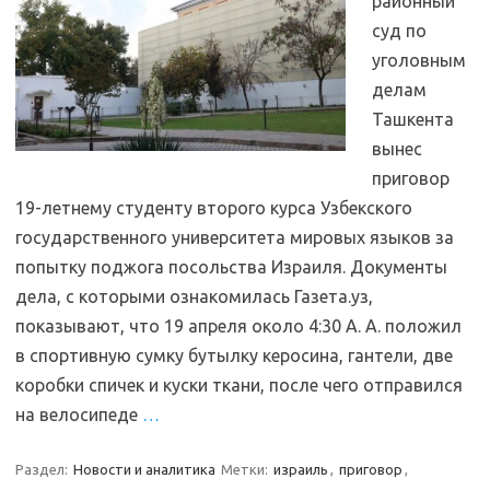
районный
суд по
уголовным
делам
Ташкента
вынес
приговор
19-летнему студенту второго курса Узбекского
государственного университета мировых языков за
попытку поджога посольства Израиля. Документы
дела, с которыми ознакомилась Газета.уз,
показывают, что 19 апреля около 4:30 А. А. положил
в спортивную сумку бутылку керосина, гантели, две
коробки спичек и куски ткани, после чего отправился
на велосипеде
…
Раздел:
Новости и аналитика
Метки:
израиль
,
приговор
,