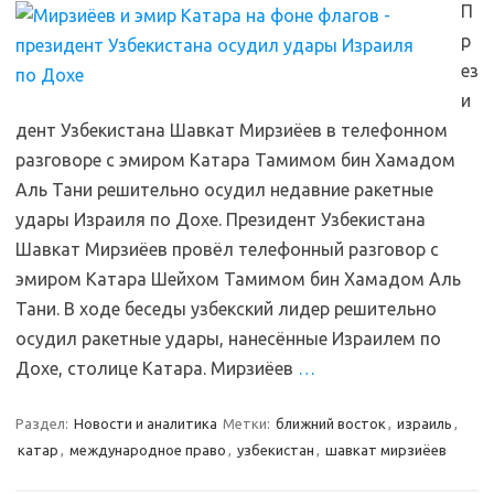
П
р
ез
и
дент Узбекистана Шавкат Мирзиёев в телефонном
разговоре с эмиром Катара Тамимом бин Хамадом
Аль Тани решительно осудил недавние ракетные
удары Израиля по Дохе. Президент Узбекистана
Шавкат Мирзиёев провёл телефонный разговор с
эмиром Катара Шейхом Тамимом бин Хамадом Аль
Тани. В ходе беседы узбекский лидер решительно
осудил ракетные удары, нанесённые Израилем по
Дохе, столице Катара. Мирзиёев
…
Раздел:
Новости и аналитика
Метки:
ближний восток
,
израиль
,
катар
,
международное право
,
узбекистан
,
шавкат мирзиёев