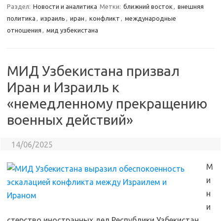
Раздел:
Новости и аналитика
Метки:
ближний восток
,
внешняя
политика
,
израиль
,
иран
,
конфликт
,
международные
отношения
,
мид узбекистана
МИД Узбекистана призвал
Иран и Израиль к
«немедленному прекращению
военных действий»
14/06/2025
М
и
н
и
стерство иностранных дел Республики Узбекистан