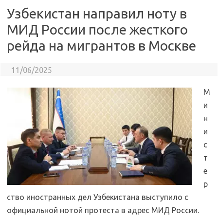
Узбекистан направил ноту в
МИД России после жесткого
рейда на мигрантов в Москве
11/06/2025
М
и
н
и
с
т
е
р
ство иностранных дел Узбекистана выступило с
официальной нотой протеста в адрес МИД России.