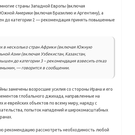
 многие страны Западной Европы (включая
Южной Америки (включая Бразилию и Аргентину), а
ен до категории 2 — рекомендация принять повышенные
х в несколько стран Африки (включая Южную
ьной Азии (включая Узбекистан, Казахстан,
ышен до категории 3 – рекомендация взвесить отказ
имыми», — говорится в сообщении.
йны замечены возросшие усилия со стороны Ирана и его
элементов глобального джихада, направленные на
 и еврейских объектов по всему миру, наряду с
кательства, попыток нападений и широкомасштабных
ранах.
вою рекомендацию рассмотреть необходимость любой