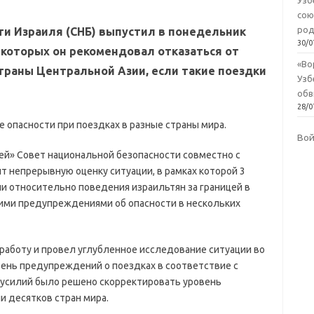
Узб
сою
род
ти Израиля (СНБ) выпустил в понедельник
30/0
которых он рекомендовал отказаться от
«Во
страны Центральной Азии, если такие поездки
Узб
обв
28/0
 опасности при поездках в разные страны мира.
Во
ей» Совет национальной безопасности совместно с
т непрерывную оценку ситуации, в рамках которой 3
и относительно поведения израильтян за границей в
кими предупреждениями об опасности в нескольких
работу и провел углубленное исследование ситуации во
овень предупреждений о поездках в соответствие с
х усилий было решено скорректировать уровень
 десятков стран мира.