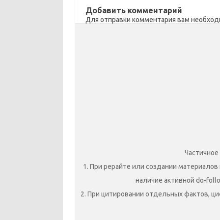
ik
т
Добавить комментарий
Для отправки комментария вам необхо
i
ь
Частичное
1. При рерайте или создании материалов 
наличие активной do-foll
2. При цитировании отдельных фактов, ци