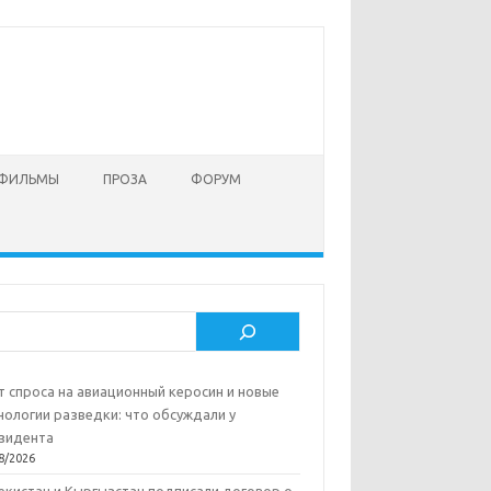
 ФИЛЬМЫ
ПРОЗА
ФОРУМ
ск
т спроса на авиационный керосин и новые
нологии разведки: что обсуждали у
зидента
8/2026