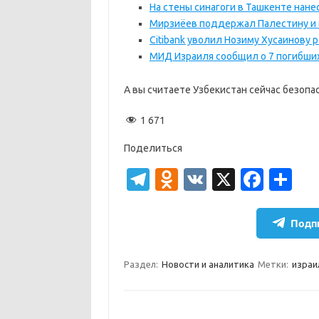
На стены синагоги в Ташкенте нан
Мирзиёев поддержал Палестину и 
Citibank уволил Нозиму Хусаинову 
МИД Израиля сообщил о 7 погибших
А вы считаете Узбекистан сейчас безоп
1 671
Поделиться
T
O
V
X
Fa
О
el
d
K
c
т
e
n
e
п
Подпи
gr
o
b
р
a
kl
o
а
Раздел:
Новости и аналитика
Метки:
израи
m
as
o
в
sn
k
и