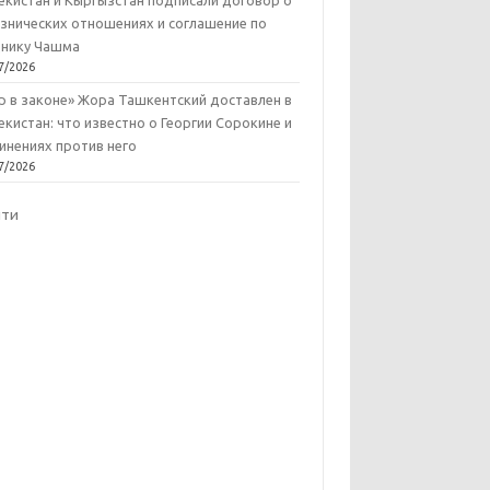
екистан и Кыргызстан подписали договор о
знических отношениях и соглашение по
нику Чашма
7/2026
р в законе» Жора Ташкентский доставлен в
екистан: что известно о Георгии Сорокине и
инениях против него
7/2026
йти