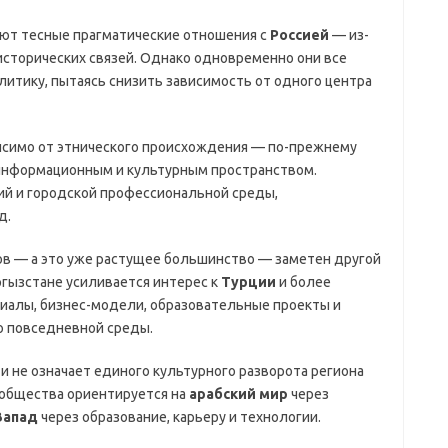
яют тесные прагматические отношения с
Россией
— из-
 исторических связей. Однако одновременно они все
итику, пытаясь снизить зависимость от одного центра
висимо от этнического происхождения — по-прежнему
 информационным и культурным пространством.
ий и городской профессиональной среды,
д.
ов — а это уже растущее большинство — заметен другой
ыргызстане усиливается интерес к
Турции
и более
иалы, бизнес-модели, образовательные проекты и
ю повседневной среды.
 не означает единого культурного разворота региона
 общества ориентируется на
арабский мир
через
Запад
через образование, карьеру и технологии.