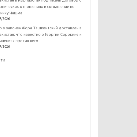
екистан и Кыргызстан подписали договор о
знических отношениях и соглашение по
нику Чашма
7/2026
р в законе» Жора Ташкентский доставлен в
екистан: что известно о Георгии Сорокине и
инениях против него
7/2026
йти