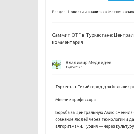
m
a
e
п
Раздел:
Новости и аналитика
Метки:
казах
s
b
р
s
o
а
n
o
в
Саммит ОТГ в Туркестане: Централ
комментария
i
k
и
k
т
Владимир Медведев
i
ь
15/05/2026
Туркестан. Тихий город для больших р
Мнение профессора.
Борьба за Центральную Азию сменила ф
сознание людей через технологии и да
алгоритмами, Турция — через культуру