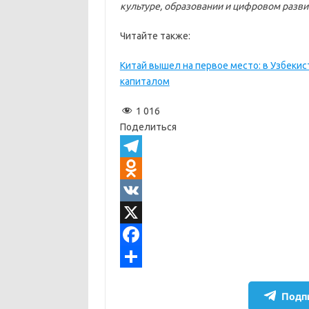
культуре, образовании и цифровом разви
Читайте также:
Китай вышел на первое место: в Узбеки
капиталом
1 016
Поделиться
T
e
O
l
d
V
e
n
K
X
g
o
F
r
k
a
О
Подпи
a
l
c
т