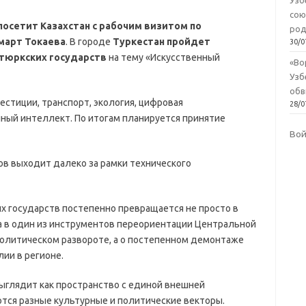
Узб
сою
осетит Казахстан с рабочим визитом по
род
март Токаева
. В городе
Туркестан пройдет
30/0
тюркских государств
на тему «Искусственный
«Во
Узб
обв
естиции, транспорт, экология, цифровая
28/0
нный интеллект. По итогам планируется принятие
Во
в выходит далеко за рамки технического
х государств постепенно превращается не просто в
а в один из инструментов переориентации Центральной
ополитическом развороте, а о постепенном демонтаже
ии в регионе.
ыглядит как пространство с единой внешней
тся разные культурные и политические векторы.