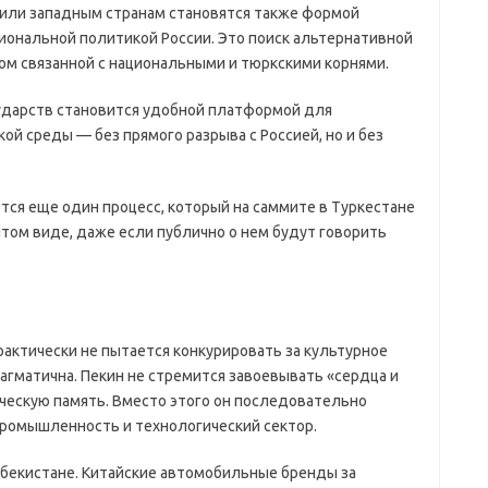
 или западным странам становятся также формой
иональной политикой России. Это поиск альтернативной
ом связанной с национальными и тюркскими корнями.
сударств становится удобной платформой для
й среды — без прямого разрыва с Россией, но и без
тся еще один процесс, который на саммите в Туркестане
том виде, даже если публично о нем будут говорить
практически не пытается конкурировать за культурное
рагматична. Пекин не стремится завоевывать «сердца и
ическую память. Вместо этого он последовательно
 промышленность и технологический сектор.
збекистане. Китайские автомобильные бренды за