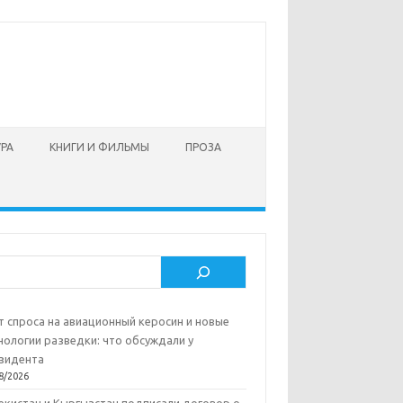
УРА
КНИГИ И ФИЛЬМЫ
ПРОЗА
ск
т спроса на авиационный керосин и новые
нологии разведки: что обсуждали у
зидента
8/2026