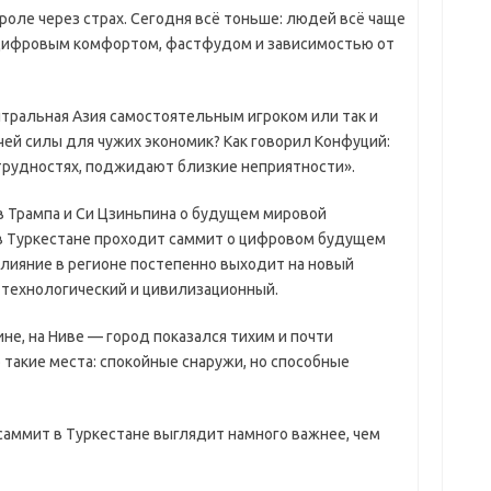
оле через страх. Сегодня всё тоньше: людей всё чаще
цифровым комфортом, фастфудом и зависимостью от
нтральная Азия самостоятельным игроком или так и
ей силы для чужих экономик? Как говорил Конфуций:
 трудностях, поджидают близкие неприятности».
в Трампа и Си Цзиньпина о будущем мировой
в Туркестане проходит саммит о цифровом будущем
влияние в регионе постепенно выходит на новый
 технологический и цивилизационный.
не, на Ниве — город показался тихим и почти
такие места: спокойные снаружи, но способные
аммит в Туркестане выглядит намного важнее, чем