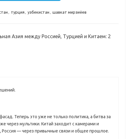
стан
,
турция
,
узбекистан
,
шавкат мирзиёев
ьная Азия между Россией, Турцией и Китаем
: 2
ешений.
асад. Теперь это уже не только политика, а битва за
же через мультики. Китай заходит с камерами и
, Россия — через привычные связи и общее прошлое.