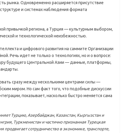
асть рынка. Одновременно расширяется присутствие
аструктуре и системах наблюдения формата
ной привычкой региона, а Турция — культурным выбором,
ической и технологической неизбежностью.
теллекта и цифрового развития на саммите Организации
ой. Речь идет не только о технологиях, но и о вопросе:
уру будущего Центральной Азии — данные, платформы,
тандарты.
ровать сразу между несколькими центрами силы —
абским миром. Но сам факт того, что подобные дискуссии
нтеграции, показывает, насколько быстро меняется сама
няет Турцию, Азербайджан, Казахстан, Кыргызстан и
нгрия, Туркменистан и частично признанная Турецкая
я продвигает сотрудничество в экономике, транспорте,